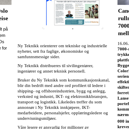
slo
Cano
eise
rull
7000
lt på
mel
rem
IOs
16.06
Ny Teknikk orienterer om tekniske og industrielle
 for
7000-s
nyheter, sett fra faglige, økonomiske og
trykke
samfunnsmessige sider.
platt
Bygge
Ny Teknikk distribueres til sivilingeniører,
Color
ingeniører og annet teknisk personell.
serien
Bruker du Ny Teknikk som kommunikasjonskanal,
effekti
blir din bedrift med andre ord profilert til ledere i
skift
shipping- og offshoreindustrien, bygg og anlegg,
forre
verksted og industri, IKT- og elektronikkbransjen,
Lanse
transport og logistikk. Likeledes treffer du som
portef
annonsør i Ny Teknikk innkjøpere, IKT-
komme
medarbeidere, personalsjefer, opplæringsledere og
nærmer
undervisningsmiljøer.
000 in
kreve
Våre lesere er ansvarlig for millioner av