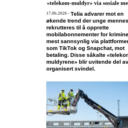
«telekom-muldyr» via sosiale me
17.06.2026 -
Telia advarer mot en
økende trend der unge menne
rekrutteres til å opprette
mobilabonnementer for kriminel
mest sannsynlig via plattforme
som TikTok og Snapchat, mot
betaling.
Disse såkalte «teleko
muldyrene» blir uvitende del a
organisert svindel.