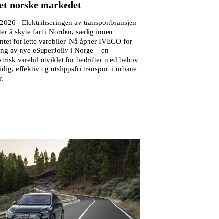
et norske markedet
.2026 -
Elektrifiseringen av transportbransjen
tter å skyte fart i Norden, særlig innen
tet for lette varebiler. Nå åpner IVECO for
ling av nye eSuperJolly i Norge – en
ktrisk varebil utviklet for bedrifter med behov
idig, effektiv og utslippsfri transport i urbane
r.