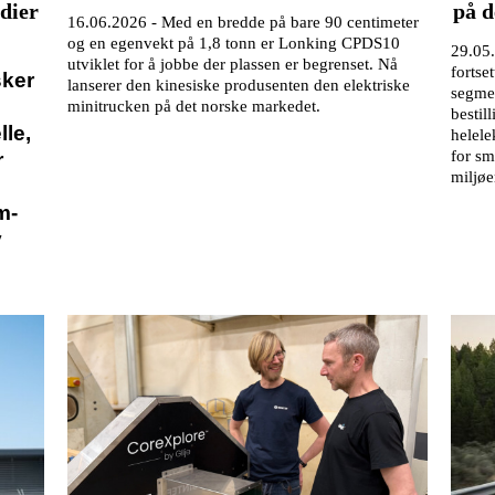
dier
på d
16.06.2026 -
Med en bredde på bare 90 centimeter
og en egenvekt på 1,8 tonn er Lonking CPDS10
29.05
utviklet for å jobbe der plassen er begrenset. Nå
fortse
sker
lanserer den kinesiske produsenten den elektriske
segmen
minitrucken på det norske markedet.
bestil
le,
helele
for sm
r
miljøe
m-
v