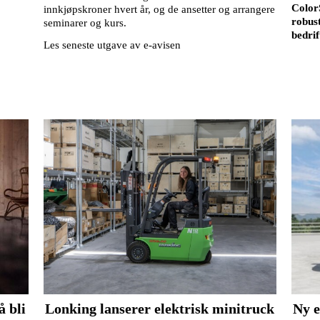
ColorS
innkjøpskroner hvert år, og de ansetter og arrangere
robust
seminarer og kurs.
bedrif
Les seneste utgave av e-avisen
å bli
Lonking lanserer elektrisk minitruck
Ny e