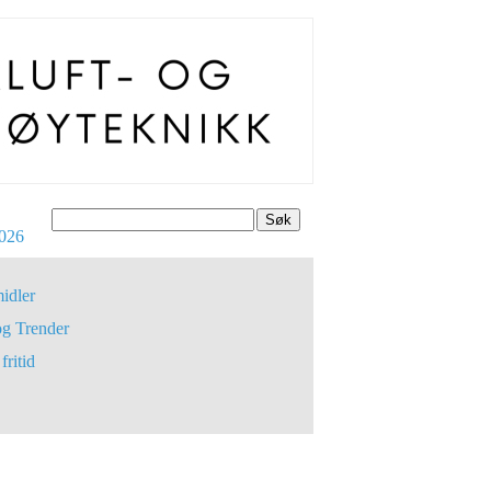
Søk
026
idler
og Trender
fritid