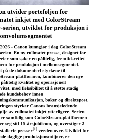
n utvider porteføljen for
matet inkjet med ColorStream
-serien, utviklet for produksjon i
lomvolumsegmentet
.2026 -
Canon kunngjør i dag ColorStream
erien. En ny rullmatet presse, designet for
rier som søker en pålitelig, fremtidsrettet
form for produksjon i mellomsegmentet.
t på de dokumentert styrkene til
Stream-plattformen, kombinerer den nye
 pålitelig kvalitet og operasjonell
vitet, med fleksibilitet til å støtte stadig
ende kundebehov innen
tningskommunikasjon, bøker og direktepost.
ringen styrker Canons bransjeledende
ølje av rullmatet inkjet ytterligere. Serien
r samtidig som ColorStream-plattformen
 seg sitt 15-årsjubileum, og overstiger 2
[1]
stallerte presser
verden over. Utviklet for
nde daglige produksjonsmiljøer, er