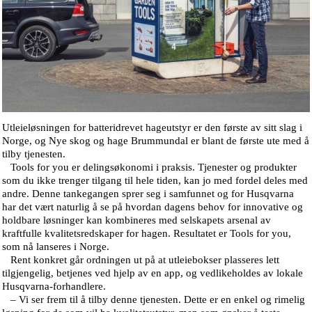
Utleieløsningen for batteridrevet hageutstyr er den første av sitt slag i
Norge, og Nye skog og hage Brummundal er blant de første ute med å
tilby tjenesten.
Tools for you er delingsøkonomi i praksis. Tjenester og produkter
som du ikke trenger tilgang til hele tiden, kan jo med fordel deles med
andre. Denne tankegangen sprer seg i samfunnet og for Husqvarna
har det vært naturlig å se på hvordan dagens behov for innovative og
holdbare løsninger kan kombineres med selskapets arsenal av
kraftfulle kvalitetsredskaper for hagen. Resultatet er Tools for you,
som nå lanseres i Norge.
Rent konkret går ordningen ut på at utleiebokser plasseres lett
tilgjengelig, betjenes ved hjelp av en app, og vedlikeholdes av lokale
Husqvarna-forhandlere.
– Vi ser frem til å tilby denne tjenesten. Dette er en enkel og rimelig