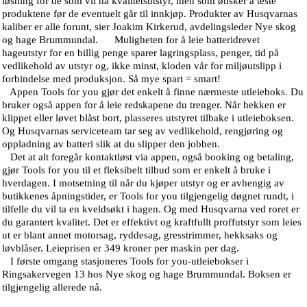
løsning for de som vil ha kvalitetsutstyr, men som ønsker å teste
produktene før de eventuelt går til innkjøp. Produkter av Husqvarnas
kaliber er alle forunt, sier Joakim Kirkerud, avdelingsleder Nye skog
og hage Brummundal. Muligheten for å leie batteridrevet
hageutstyr for en billig penge sparer lagringsplass, penger, tid på
vedlikehold av utstyr og, ikke minst, kloden vår for miljøutslipp i
forbindelse med produksjon. Så mye spart = smart!
Appen Tools for you gjør det enkelt å finne nærmeste utleieboks. Du
bruker også appen for å leie redskapene du trenger. Når hekken er
klippet eller løvet blåst bort, plasseres utstyret tilbake i utleieboksen.
Og Husqvarnas serviceteam tar seg av vedlikehold, rengjøring og
oppladning av batteri slik at du slipper den jobben.
Det at alt foregår kontaktløst via appen, også booking og betaling,
gjør Tools for you til et fleksibelt tilbud som er enkelt å bruke i
hverdagen. I motsetning til når du kjøper utstyr og er avhengig av
butikkenes åpningstider, er Tools for you tilgjengelig døgnet rundt, i
tilfelle du vil ta en kveldsøkt i hagen. Og med Husqvarna ved roret er
du garantert kvalitet. Det er effektivt og kraftfullt proffutstyr som leies
ut er blant annet motorsag, ryddesag, gresstrimmer, hekksaks og
løvblåser. Leieprisen er 349 kroner per maskin per dag.
I første omgang stasjoneres Tools for you-utleiebokser i
Ringsakervegen 13 hos Nye skog og hage Brummundal. Boksen er
tilgjengelig allerede nå.