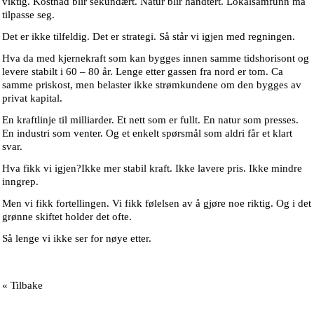
viktig. Kostnad blir sekundært. Natur blir håndtert. Lokalsamfunn må
tilpasse seg.
Det er ikke tilfeldig. Det er strategi. Så står vi igjen med regningen.
Hva da med kjernekraft som kan bygges innen samme tidshorisont og
levere stabilt i 60 – 80 år. Lenge etter gassen fra nord er tom. Ca
samme priskost, men belaster ikke strømkundene om den bygges av
privat kapital.
En kraftlinje til milliarder. Et nett som er fullt. En natur som presses.
En industri som venter. Og et enkelt spørsmål som aldri får et klart
svar.
Hva fikk vi igjen?Ikke mer stabil kraft. Ikke lavere pris. Ikke mindre
inngrep.
Men vi fikk fortellingen. Vi fikk følelsen av å gjøre noe riktig. Og i det
grønne skiftet holder det ofte.
Så lenge vi ikke ser for nøye etter.
« Tilbake