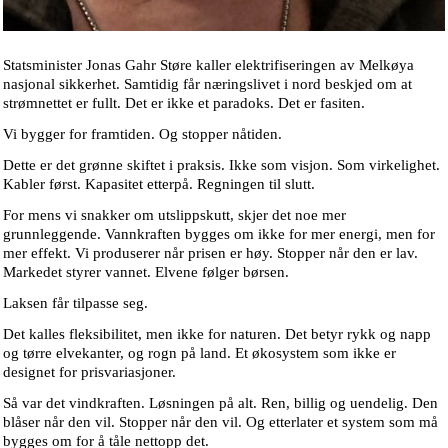
Statsminister Jonas Gahr Støre kaller elektrifiseringen av Melkøya
nasjonal sikkerhet. Samtidig får næringslivet i nord beskjed om at
strømnettet er fullt. Det er ikke et paradoks. Det er fasiten.
Vi bygger for framtiden. Og stopper nåtiden.
Dette er det grønne skiftet i praksis. Ikke som visjon. Som virkelighet.
Kabler først. Kapasitet etterpå. Regningen til slutt.
For mens vi snakker om utslippskutt, skjer det noe mer
grunnleggende. Vannkraften bygges om ikke for mer energi, men for
mer effekt. Vi produserer når prisen er høy. Stopper når den er lav.
Markedet styrer vannet. Elvene følger børsen.
Laksen får tilpasse seg.
Det kalles fleksibilitet, men ikke for naturen. Det betyr rykk og napp
og tørre elvekanter, og rogn på land. Et økosystem som ikke er
designet for prisvariasjoner.
Så var det vindkraften. Løsningen på alt. Ren, billig og uendelig. Den
blåser når den vil. Stopper når den vil. Og etterlater et system som må
bygges om for å tåle nettopp det.