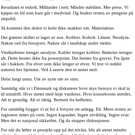
Resultatet er enkelt. Milliarder i nett. Mindre stabilitet. Mer press. Vi
kjøper en bil som bare går i medvind. Og bruker resten av pengene på
slepebil.
Så kommer den delen vi helst ikke snakker om. Materialene.
Det grønne skiftet er laget av noe. Kobber. Kobolt. Litium. Neodym.
Nakne ord fra brosjyrer. Nakne sår i landskap andre steder.
Vindturbiner trenger neodym. Kabler trenger kobber. Batterier trenger
alt. Dette hentes ikke fra powerpoint. Det hentes fra gruver. Fra åpne
sår i bakken. Fra elver som ikke lenger er elver. Vi tror vi redder
naturen her hjemme. Ved å rasere den et annet sted.
Helst langt unna. Ute av syne ute av sinn.
Samtidig står vi i Finnmark og diskuterer hvor mye hensyn vi skal ta
til reindrift. Hver meter med linje vurderes. Hver konsekvens utredes.
Alt er grundig. Alt er riktig. Bortsett fra helheten.
For samtidig bygger vi ut for å forsyne ett anlegg. Ett. Mens resten av
regionen settes på vent. Ingen kapasitet. Ingen utvikling. Ingen svar.
Men det er nasjonal sikkerhet. Og da stopper diskusjonen.
For når du løfter et prosjekt opp på det nivået, blir alt annet mindre