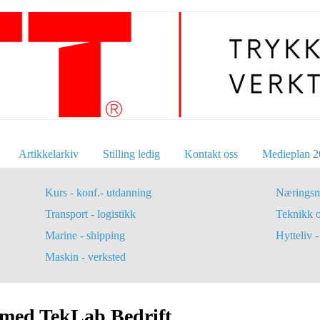
Artikkelarkiv
Stilling ledig
Kontakt oss
Medieplan 2
Kurs - konf.- utdanning
Næringsm
Transport - logistikk
Teknikk 
Marine - shipping
Hytteliv - 
Maskin - verksted
med TekLab Bedrift