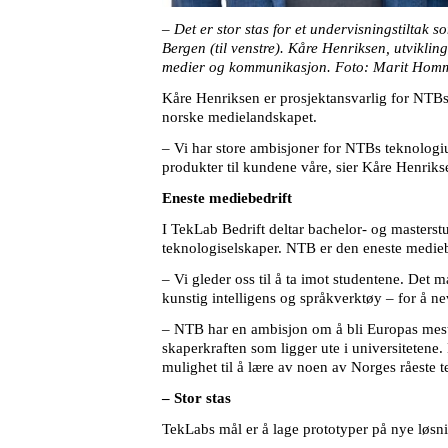
– Det er stor stas for et undervisningstiltak
Bergen (til venstre). Kåre Henriksen, utviklin
medier og kommunikasjon. Foto: Marit Hom
Kåre Henriksen er prosjektansvarlig for NTBs
norske medielandskapet.
– Vi har store ambisjoner for NTBs teknologiu
produkter til kundene våre, sier Kåre Henriks
Eneste mediebedrift
I TekLab Bedrift deltar bachelor- og masterst
teknologiselskaper. NTB er den eneste medieb
– Vi gleder oss til å ta imot studentene. Det 
kunstig intelligens og språkverktøy – for å n
– NTB har en ambisjon om å bli Europas mest i
skaperkraften som ligger ute i universitetene
mulighet til å lære av noen av Norges råeste 
– Stor stas
TekLabs mål er å lage prototyper på nye løsnin