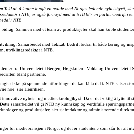
 som TekLab å kunne inngå en avtale med Norges ledende nyhetsbyrå, sier
gsredaktør i NTB, er også fornøyd med at NTB blir en partnerbedrift i et 
medal / NTB
 bidrag. Sammen med et team av produktsjefer skal han koble studentene 
tvikling. Samarbeidet med TekLab Bedrift bidrar til både læring og inspi
en, utviklingsredaktør i NTB.
udenter fra Universitetet i Bergen, Høgskulen i Volda og Universitetet i
edriften blant partnerne.
mangler ikke på spennende utfordringer de kan få ta del i. NTB satser st
evne noe, sier Henriksen.
nnovative nyhets- og medieteknologibyrå. Da er det viktig å lytte til s
. Dette samarbeidet vil gi NTB ny kunnskap og verdifulle sparringspartne
teknologer og produktsjefer, sier sjefredaktør og administrerende direkt
ger for mediebransjen i Norge, og det er studentene som står for alt utv