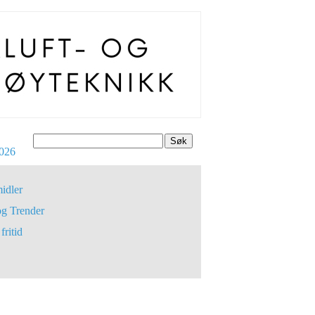
Søk
026
idler
og Trender
fritid