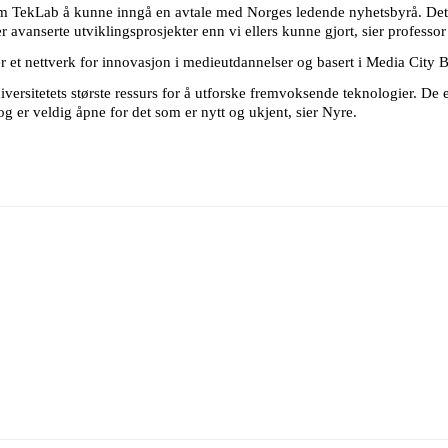
 som TekLab å kunne inngå en avtale med Norges ledende nyhetsbyrå. Det
avanserte utviklingsprosjekter enn vi ellers kunne gjort, sier professor
r et nettverk for innovasjon i medieutdannelser og basert i Media City 
niversitetets største ressurs for å utforske fremvoksende teknologier. De 
r og er veldig åpne for det som er nytt og ukjent, sier Nyre.