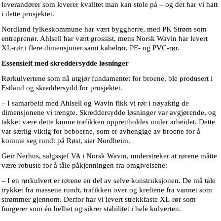
leverandører som leverer kvalitet man kan stole på – og det har vi hatt
i dette prosjektet.
Nordland fylkeskommune har vært byggherre, med PK Strøm som
entreprenør. Ahlsell har vært grossist, mens Norsk Wavin har levert
XL-rør i flere dimensjoner samt kabelrør, PE- og PVC-rør.
Essensielt med skreddersydde løsninger
Rørkulvertene som nå utgjør fundamentet for broene, ble produsert i
Estland og skreddersydd for prosjektet.
– I samarbeid med Ahlsell og Wavin fikk vi rør i nøyaktig de
dimensjonene vi trengte. Skreddersydde løsninger var avgjørende, og
takket være dette kunne trafikken opprettholdes under arbeidet. Dette
var særlig viktig for beboerne, som er avhengige av broene for å
komme seg rundt på Røst, sier Nordheim.
Geir Nerhus, salgssjef VA i Norsk Wavin, understreker at rørene måtte
være robuste for å tåle påkjenningen fra omgivelsene:
– I en rørkulvert er rørene en del av selve konstruksjonen. De må tåle
trykket fra massene rundt, trafikken over og kreftene fra vannet som
strømmer gjennom. Derfor har vi levert strekkfaste XL-rør som
fungerer som én helhet og sikrer stabilitet i hele kulverten.