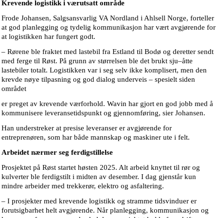
Krevende logistikk i værutsatt område
Frode Johansen, Salgsansvarlig VA Nordland i Ahlsell Norge, forteller
at god planlegging og tydelig kommunikasjon har vært avgjørende for
at logistikken har fungert godt.
– Rørene ble fraktet med lastebil fra Estland til Bodø og deretter sendt
med ferge til Røst. På grunn av størrelsen ble det brukt sju–åtte
lastebiler totalt. Logistikken var i seg selv ikke komplisert, men den
krevde nøye tilpasning og god dialog underveis – spesielt siden
området
er preget av krevende værforhold. Wavin har gjort en god jobb med å
kommunisere leveransetidspunkt og gjennomføring, sier Johansen.
Han understreker at presise leveranser er avgjørende for
entreprenøren, som har både mannskap og maskiner ute i felt.
Arbeidet nærmer seg ferdigstillelse
Prosjektet på Røst startet høsten 2025. Alt arbeid knyttet til rør og
kulverter ble ferdigstilt i midten av desember. I dag gjenstår kun
mindre arbeider med trekkerør, elektro og asfaltering.
– I prosjekter med krevende logistikk og stramme tidsvinduer er
forutsigbarhet helt avgjørende. Når planlegging, kommunikasjon og