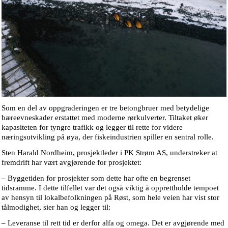
Som en del av oppgraderingen er tre betongbruer med betydelige
bæreevneskader erstattet med moderne rørkulverter. Tiltaket øker
kapasiteten for tyngre trafikk og legger til rette for videre
næringsutvikling på øya, der fiskeindustrien spiller en sentral rolle.
Sten Harald Nordheim, prosjektleder i PK Strøm AS, understreker at
fremdrift har vært avgjørende for prosjektet:
– Byggetiden for prosjekter som dette har ofte en begrenset
tidsramme. I dette tilfellet var det også viktig å opprettholde tempoet
av hensyn til lokalbefolkningen på Røst, som hele veien har vist stor
tålmodighet, sier han og legger til:
– Leveranse til rett tid er derfor alfa og omega. Det er avgjørende med