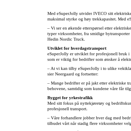
Med eSuperJolly utvider IVECO sitt elektriske
maksimal styrke og høy trekkapasitet. Med eSu
– Vi ser en økende etterspørsel etter elektris
typer virksomheter, fra smidige bytransporter
Hedin Nordic Truck.
Utviklet for hverdagstransport
eSuperJolly er utviklet for profesjonell bruk i
som er viktig for bedrifter som ønsker å elekt
– At vi kan tilby eSuperJolly i to ulike vektk
sier Neergaard og fortsetter:
– Mange bedrifter er på jakt etter elektriske
behovene, samtidig som kundene våre får tilgan
Bygget for yrkestrafikk
Med sitt fokus på nyttekjøretøy og bedriftskun
profesjonell transport.
– Våre forhandlere jobber hver dag med bedrif
tilbudet vårt når stadig flere virksomheter velg