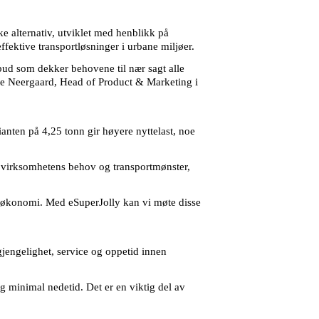
e alternativ, utviklet med henblikk på
fektive transportløsninger i urbane miljøer.
ilbud som dekker behovene til nær sagt alle
åre Neergaard, Head of Product & Marketing i
rianten på 4,25 tonn gir høyere nyttelast, noe
til virksomhetens behov og transportmønster,
ftsøkonomi. Med eSuperJolly kan vi møte disse
gjengelighet, service og oppetid innen
g minimal nedetid. Det er en viktig del av