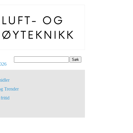
Søk
026
idler
og Trender
fritid