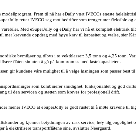
 modellprogram. Frem til nå har eDaily vært IVECOs eneste helelektrisk
perJolly retter IVECO seg mot bedrifter som trenger mer fleksible og ef
ke varebiler. Med eSuperJolly og eDaily har vi nå et komplett elektrisk t
 til mer krevende oppdrag med høye krav til kapasitet og ytelse, sier K
 nordiske bymiljøer og tilbys i to vektklasser: 3,5 tonn og 4,25 tonn. Va
rifisere flåten sin uten å gå på kompromiss med lastekapasiteten.
lasser, gir kundene våre mulighet til å velge løsningen som passer best 
 transportløsninger som kombinerer smidighet, funksjonalitet og god dri
g til den servicen og støtten som kreves for profesjonell drift.
der mener IVECO at eSuperJolly er godt rustet til å møte kravene til til
tskunder og kjenner betydningen av rask service, høy tilgjengelighet o
er å elektrifisere transportflåtene sine, avslutter Neergaard.