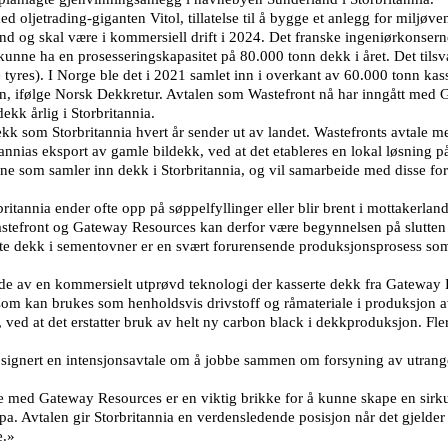
oljetrading-giganten Vitol, tillatelse til å bygge et anlegg for miljøve
d og skal være i kommersiell drift i 2024. Det franske ingeniørkonsern
 kunne ha en prosesseringskapasitet på 80.000 tonn dekk i året. Det tils
 tyres). I Norge ble det i 2021 samlet inn i overkant av 60.000 tonn ka
, ifølge Norsk Dekkretur. Avtalen som Wastefront nå har inngått med G
kk årlig i Storbritannia.
dekk som Storbritannia hvert år sender ut av landet. Wastefronts avtal
itannias eksport av gamle bildekk, ved at det etableres en lokal løsning
ene som samler inn dekk i Storbritannia, og vil samarbeide med disse for
tannia ender ofte opp på søppelfyllinger eller blir brent i mottakerland
tefront og Gateway Resources kan derfor være begynnelsen på slutten 
e dekk i sementovner er en svært forurensende produksjonsprosess som f
de av en kommersielt utprøvd teknologi der kasserte dekk fra Gateway Re
som kan brukes som henholdsvis drivstoff og råmateriale i produksjon a
t, ved at det erstatter bruk av helt ny carbon black i dekkproduksjon. Fl
gnert en intensjonsavtale om å jobbe sammen om forsyning av utrangert
 med Gateway Resources er en viktig brikke for å kunne skape en sirk
opa. Avtalen gir Storbritannia en verdensledende posisjon når det gjelder 
e.»