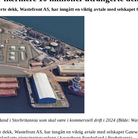
erte dekk, Wastefront AS, har inngått en viktig avtale med selskape
and i Storbritannia som skal være i kommersiell drift i 2024 (Bilde: Was
te dekk, Wastefront AS, har inngått en viktig avtale med selskapet Gate
s planlagte gjenvinningsanlegg i havnebyen Sunderland i Storbritannia.