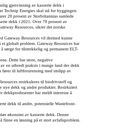
nnlig gjenvinning av kasserte dekk i
et Technip Energies skal stå for byggingen.
varer 20 prosent av Storbritannias samlede
sserte dekk i 2021. Over 70 prosent av
ateway Resources, sikrer det norske
e med Gateway Resources vil dermed kunne
 på et globalt problem. Gateway Resources har
 å sørge for tilstrekkelig og permanent ELT-
ene. Dette har store, negative
av en utbredt praksis i mange land der dekk
ører til luftforurensing med utslipp av
sources resirkuleres til biodrivstoff og
v nye dekk og andre produkter. Resirkulert
ere dekkprodusenter har meldt interesse å
e dekk til andre, potensielle Wastefront-
ulær økonomi av kasserte dekk. Denne
å finne en løsning på et stort avfallsproblem.