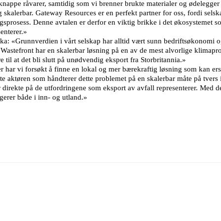
knappe råvarer, samtidig som vi brenner brukte materialer og ødelegger k
 skalerbar. Gateway Resources er en perfekt partner for oss, fordi selsk
ingsprosess. Denne avtalen er derfor en viktig brikke i det økosystemet 
enterer.»
«Grunnverdien i vårt selskap har alltid vært sunn bedriftsøkonomi og
 Wastefront har en skalerbar løsning på en av de mest alvorlige klimap
til at det bli slutt på unødvendig eksport fra Storbritannia.»
 vi forsøkt å finne en lokal og mer bærekraftig løsning som kan erstat
te aktøren som håndterer dette problemet på en skalerbar måte på tvers
r direkte på de utfordringene som eksport av avfall representerer. Med d
rer både i inn- og utland.»