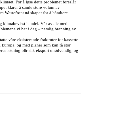
limaet. For å løse dette problemet foreslår
apet klarer å samle store volum av
som Wastefront nå skaper for å håndtere
 klimabevisst handel. Vår avtale med
roblemene vi har i dag – nemlig brenning av
te våre eksisterende fraktruter for kasserte
 i Europa, og med planer som kan få stor
eres løsning blir slik eksport unødvendig, og