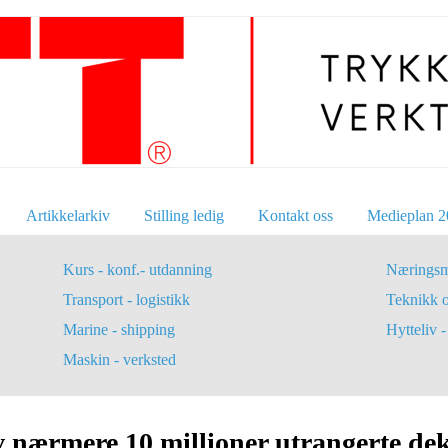
Artikkelarkiv
Stilling ledig
Kontakt oss
Medieplan 2
Kurs - konf.- utdanning
Næringsm
Transport - logistikk
Teknikk 
Marine - shipping
Hytteliv - 
Maskin - verksted
av nærmere 10 millioner utrangerte de