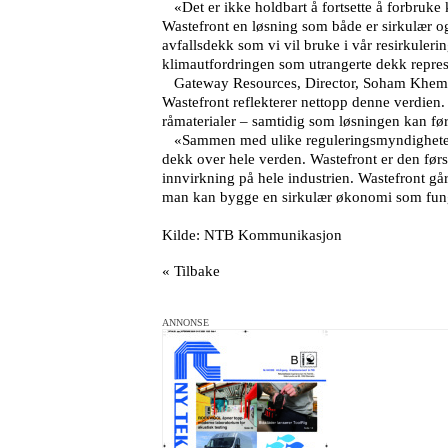
«Det er ikke holdbart å fortsette å forbruke 
Wastefront en løsning som både er sirkulær og
avfallsdekk som vi vil bruke i vår resirkuler
klimautfordringen som utrangerte dekk repres
Gateway Resources, Director, Soham Khemka: 
Wastefront reflekterer nettopp denne verdien.
råmaterialer – samtidig som løsningen kan føre 
«Sammen med ulike reguleringsmyndigheter har
dekk over hele verden. Wastefront er den førs
innvirkning på hele industrien. Wastefront gå
man kan bygge en sirkulær økonomi som funge
Kilde: NTB Kommunikasjon
« Tilbake
ANNONSE