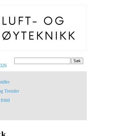
Søk
026
idler
og Trender
fritid
kk