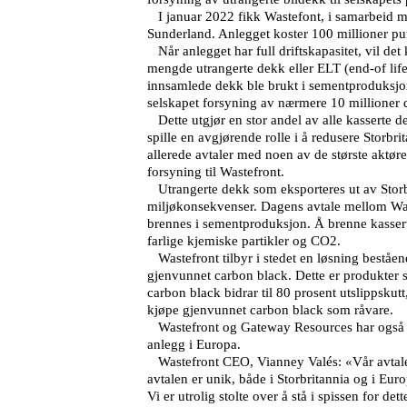
I januar 2022 fikk Wastefont, i samarbeid med 
Sunderland. Anlegget koster 100 millioner pun
Når anlegget har full driftskapasitet, vil det
mengde utrangerte dekk eller ELT (end-of life
innsamlede dekk ble brukt i sementproduksjon
selskapet forsyning av nærmere 10 millioner de
Dette utgjør en stor andel av alle kasserte 
spille en avgjørende rolle i å redusere Storbr
allerede avtaler med noen av de største aktør
forsyning til Wastefront.
Utrangerte dekk som eksporteres ut av Storbri
miljøkonsekvenser. Dagens avtale mellom Was
brennes i sementproduksjon. Å brenne kassert
farlige kjemiske partikler og CO2.
Wastefront tilbyr i stedet en løsning beståen
gjenvunnet carbon black. Dette er produkter 
carbon black bidrar til 80 prosent utslippskut
kjøpe gjenvunnet carbon black som råvare.
Wastefront og Gateway Resources har også si
anlegg i Europa.
Wastefront CEO, Vianney Valés: «Vår avtale
avtalen er unik, både i Storbritannia og i Eur
Vi er utrolig stolte over å stå i spissen for dett