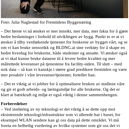
Foto: Julia Naglestad for Fremtidens Byggenæring
– Det første vi nå ønsker er mer innsikt, mer data, mer fakta for å gjøre
bedre beslutninger i forhold til utviklingen av bygg. Punkt to er at vi
ønsker å tilby verdiøkende tjenester for brukerne av bygget vårt, og se
om vi kan bruke sensorikk og BLDNG.ai sine verktøy for å skape en
bedre hverdag for brukerne, både studenter og ansatte. Vi ønsker også
at vi skal kunne bruke dataene til å levere bedre kvalitet og mer
målrettede leveranser på tjenestene fra facility-siden. Til slutt – med
nok data – så kan vi kanskje i større grad predikere fremtiden og være
mer proaktiv i våre leveranser/tjenester, forteller han.
– Det er viktig at vi jobber for å optimalisere bruken av midlene våre
og gir et godt arbeids- og læringsmiljø for alle brukerne. Og det er
klart at bærekraft og miljø er også viktig i denne sammenhengen.
Forberedelser
– Ved innføring av ny teknologi er det viktig å se dette opp mot
eksisterende teknologi/infrastruktur som vi allerede har i huset, for
eksempel WLAN sendere kan gi oss data på dette området. Vi må
foreta en helhetlig vurdering av hvilke systemer som gir oss det vi