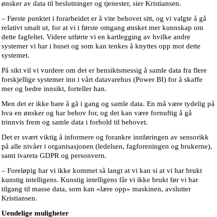
ønsker av data til beslutninger og tjenester, sier Kristiansen.
– Første punktet i forarbeidet er å vite behovet sitt, og vi valgte å gå
relativt smalt ut, for at vi i første omgang ønsket mer kunnskap om
dette fagfeltet. Videre utførte vi en kartlegging av hvilke andre
systemer vi har i huset og som kan tenkes å knyttes opp mot dette
systemet.
På sikt vil vi vurdere om det er hensiktsmessig å samle data fra flere
forskjellige systemer inn i vårt datavarehus (Power BI) for å skaffe
mer og bedre innsikt, forteller han.
Men det er ikke bare å gå i gang og samle data. En må være tydelig på
hva en ønsker og har behov for, og det kan være fornuftig å gå
trinnvis frem og samle data i forhold til behovet.
Det er svært viktig å informere og forankre innføringen av sensorikk
på alle nivåer i organisasjonen (ledelsen, fagforeningen og brukerne),
samt ivareta GDPR og personvern.
– Foreløpig har vi ikke kommet så langt at vi kan si at vi har brukt
kunstig intelligens. Kunstig intelligens får vi ikke brukt før vi har
tilgang til masse data, som kan «lære opp» maskinen, avslutter
Kristiansen.
Uendelige muligheter