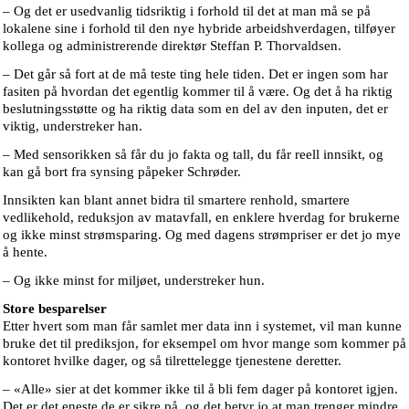
– Og det er usedvanlig tidsriktig i forhold til det at man må se på
lokalene sine i forhold til den nye hybride arbeidshverdagen, tilføyer
kollega og administrerende direktør Steffan P. Thorvaldsen.
– Det går så fort at de må teste ting hele tiden. Det er ingen som har
fasiten på hvordan det egentlig kommer til å være. Og det å ha riktig
beslutningsstøtte og ha riktig data som en del av den inputen, det er
viktig, understreker han.
– Med sensorikken så får du jo fakta og tall, du får reell innsikt, og
kan gå bort fra synsing påpeker Schrøder.
Innsikten kan blant annet bidra til smartere renhold, smartere
vedlikehold, reduksjon av matavfall, en enklere hverdag for brukerne
og ikke minst strømsparing. Og med dagens strømpriser er det jo mye
å hente.
– Og ikke minst for miljøet, understreker hun.
Store besparelser
Etter hvert som man får samlet mer data inn i systemet, vil man kunne
bruke det til prediksjon, for eksempel om hvor mange som kommer på
kontoret hvilke dager, og så tilrettelegge tjenestene deretter.
– «Alle» sier at det kommer ikke til å bli fem dager på kontoret igjen.
Det er det eneste de er sikre på, og det betyr jo at man trenger mindre