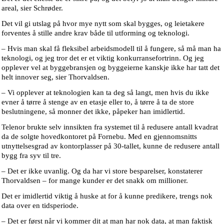
areal, sier Schrøder.
Det vil gi utslag på hvor mye nytt som skal bygges, og leietakere
forventes å stille andre krav både til utforming og teknologi.
– Hvis man skal få fleksibel arbeidsmodell til å fungere, så må man ha
teknologi, og jeg tror det er et viktig konkurransefortrinn. Og jeg
opplever vel at byggebransjen og byggeierne kanskje ikke har tatt det
helt innover seg, sier Thorvaldsen.
– Vi opplever at teknologien kan ta deg så langt, men hvis du ikke
evner å tørre å stenge av en etasje eller to, å tørre å ta de store
beslutningene, så monner det ikke, påpeker han imidlertid.
Telenor brukte selv innsikten fra systemet til å redusere antall kvadrat
da de solgte hovedkontoret på Fornebu. Med en gjennomsnitts
utnyttelsesgrad av kontorplasser på 30-tallet, kunne de redusere antall
bygg fra syv til tre.
– Det er ikke uvanlig. Og da har vi store besparelser, konstaterer
Thorvaldsen – for mange kunder er det snakk om millioner.
Det er imidlertid viktig å huske at for å kunne predikere, trengs nok
data over en tidsperiode.
– Det er først når vi kommer dit at man har nok data, at man faktisk