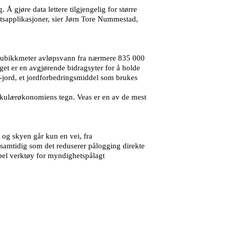
 Å gjøre data lettere tilgjengelig for større
artsapplikasjoner, sier Jørn Tore Nummestad,
r kubikkmeter avløpsvann fra nærmere 835 000
et er en avgjørende bidragsyter for å holde
s-jord, et jordforbedringsmiddel som brukes
sirkulærøkonomiens tegn. Veas er en av de mest
og skyen går kun en vei, fra
a, samtidig som det reduserer pålogging direkte
mpel verktøy for myndighetspålagt