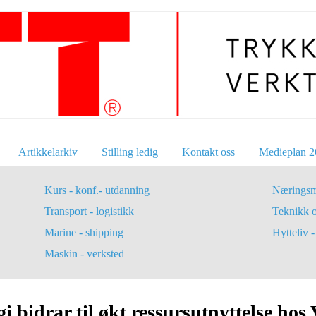
Artikkelarkiv
Stilling ledig
Kontakt oss
Medieplan 2
Kurs - konf.- utdanning
Næringsm
Transport - logistikk
Teknikk 
Marine - shipping
Hytteliv - 
Maskin - verksted
 bidrar til økt ressursutnyttelse hos 