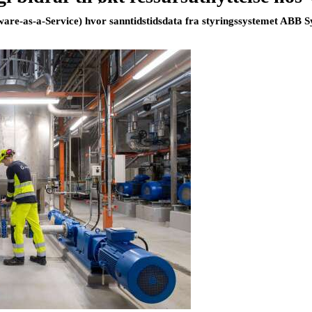
oftware-as-a-Service) hvor sanntidstidsdata fra styringssystemet ABB