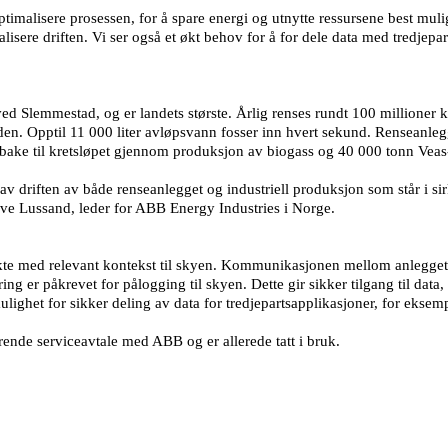
ptimalisere prosessen, for å spare energi og utnytte ressursene best mulig.
alisere driften. Vi ser også et økt behov for å for dele data med tredjep
ved Slemmestad, og er landets største. Årlig renses rundt 100 millione
. Opptil 11 000 liter avløpsvann fosser inn hvert sekund. Renseanlegg
ilbake til kretsløpet gjennom produksjon av biogass og 40 000 tonn Vea
g av driften av både renseanlegget og industriell produksjon som står i 
 Ove Lussand, leder for ABB Energy Industries i Norge.
ekte med relevant kontekst til skyen. Kommunikasjonen mellom anlegget 
ring er påkrevet for pålogging til skyen. Dette gir sikker tilgang til dat
ulighet for sikker deling av data for tredjepartsapplikasjoner, for ekse
ende serviceavtale med ABB og er allerede tatt i bruk.