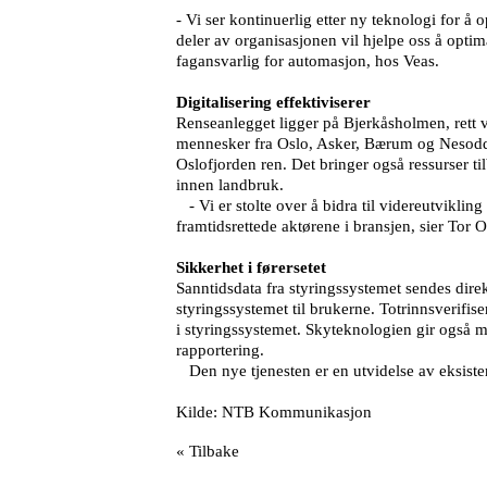
- Vi ser kontinuerlig etter ny teknologi for å o
deler av organisasjonen vil hjelpe oss å optim
fagansvarlig for automasjon, hos Veas.
Digitalisering effektiviserer
Renseanlegget ligger på Bjerkåsholmen, rett 
mennesker fra Oslo, Asker, Bærum og Nesodden
Oslofjorden ren. Det bringer også ressurser t
innen landbruk.
- Vi er stolte over å bidra til videreutviklin
framtidsrettede aktørene i bransjen, sier Tor
Sikkerhet i førersetet
Sanntidsdata fra styringssystemet sendes dir
styringssystemet til brukerne. Totrinnsverifise
i styringssystemet. Skyteknologien gir også m
rapportering.
Den nye tjenesten er en utvidelse av eksister
Kilde: NTB Kommunikasjon
« Tilbake