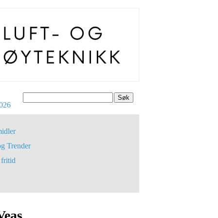
Søk
026
idler
og Trender
fritid
Veas