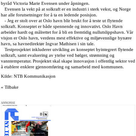
byråd Victoria Marie Evensen under åpningen.
Evensen la vekt på at solkraft er en industri i sterk vekst, og Norge
har alle forutsetninger for å ta en ledende posisjon.
- Jeg er stolt over at Oslo havn blir brukt for å teste ut flytende
solkraft. Konseptet er både spennende og innovativt. Oslo Havn
arbeider hardt og målrettet for å bli en fremtidig nullutslippshavn. Vår
visjon er Oslo havn, verdens mest effektive og miljøvennlige bynære
havn, sa havnedirektør Ingvar Mathisen i sin tale.
Testprosjektet inkluderer utvikling av konseptet byintegrert flytende
solkraft, samt evaluering av ytelse ved bølger, strømning og
vanntemperatur. Prosjektet skal skape innovasjon i offentlig sektor ved
å etablere enklere gjennomføring og samarbeid med kommunen.
Kilde: NTB Kommunikasjon
« Tilbake
ANNONSE