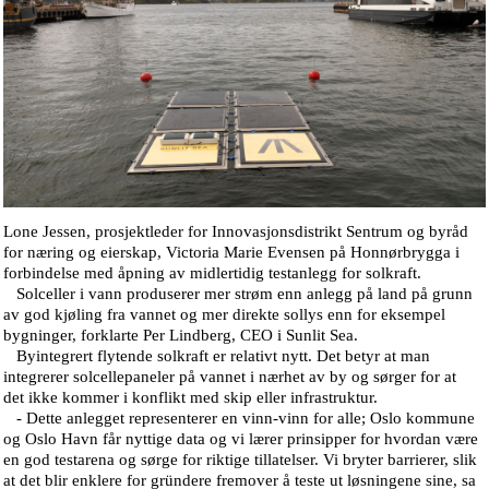
Lone Jessen, prosjektleder for Innovasjonsdistrikt Sentrum og byråd
for næring og eierskap, Victoria Marie Evensen på Honnørbrygga i
forbindelse med åpning av midlertidig testanlegg for solkraft.
Solceller i vann produserer mer strøm enn anlegg på land på grunn
av god kjøling fra vannet og mer direkte sollys enn for eksempel
bygninger, forklarte Per Lindberg, CEO i Sunlit Sea.
Byintegrert flytende solkraft er relativt nytt. Det betyr at man
integrerer solcellepaneler på vannet i nærhet av by og sørger for at
det ikke kommer i konflikt med skip eller infrastruktur.
- Dette anlegget representerer en vinn-vinn for alle; Oslo kommune
og Oslo Havn får nyttige data og vi lærer prinsipper for hvordan være
en god testarena og sørge for riktige tillatelser. Vi bryter barrierer, slik
at det blir enklere for gründere fremover å teste ut løsningene sine, sa