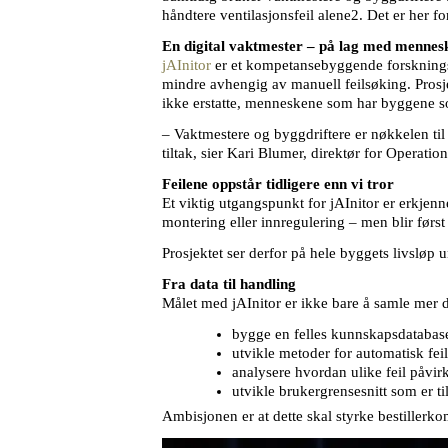
håndtere ventilasjonsfeil alene2. Det er her 
En digital vaktmester – på lag med mennes
jAInitor
er et kompetansebyggende forsknings
mindre avhengig av manuell feilsøking. Prosje
ikke erstatte, menneskene som har byggene s
– Vaktmestere og byggdriftere er nøkkelen til 
tiltak, sier Kari Blumer, direktør for Operatio
Feilene oppstår tidligere enn vi tror
Et viktig utgangspunkt for jAInitor er erkjenne
montering eller innregulering – men blir først
Prosjektet ser derfor på hele byggets livsløp 
Fra data til handling
Målet med jAInitor er ikke bare å samle mer da
bygge en felles kunnskapsdatabase 
utvikle metoder for automatisk fei
analysere hvordan ulike feil påvir
utvikle brukergrensesnitt som er ti
Ambisjonen er at dette skal styrke bestillerk