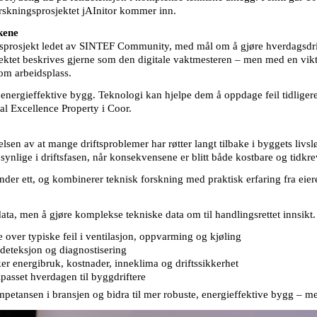
forskningsprosjektet jAInitor kommer inn.
kene
prosjekt ledet av SINTEF Community, med mål om å gjøre hverdagsdrift
ktet beskrives gjerne som den digitale vaktmesteren – men med en viktig 
om arbeidsplass.
energieffektive bygg. Teknologi kan hjelpe dem å oppdage feil tidligere,
nal Excellence Property i Coor.
lsen av at mange driftsproblemer har røtter langt tilbake i byggets livslø
 synlige i driftsfasen, når konsekvensene er blitt både kostbare og tidkr
under ett, og kombinerer teknisk forskning med praktisk erfaring fra eier
ta, men å gjøre komplekse tekniske data om til handlingsrettet innsikt. 
over typiske feil i ventilasjon, oppvarming og kjøling
ldeteksjon og diagnostisering
ker energibruk, kostnader, inneklima og driftssikkerhet
lpasset hverdagen til byggdriftere
ompetansen i bransjen og bidra til mer robuste, energieffektive bygg – 