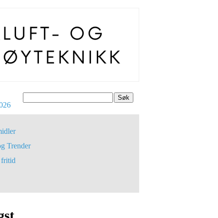
Søk
026
idler
og Trender
fritid
gst