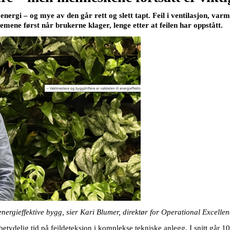
gi – og mye av den går rett og slett tapt. Feil i ventilasjon, varme 
mene først når brukerne klager, lenge etter at feilen har oppstått.
 energieffektive bygg, sier Kari Blumer, direktør for Operational Excell
etydelig tid på feildeteksjon i komplekse tekniske anlegg. I snitt går 1