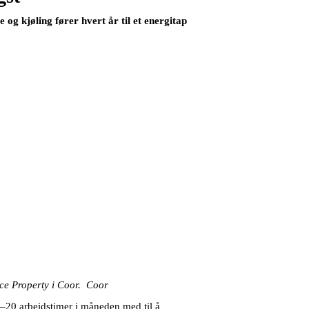
og kjøling fører hvert år til et energitap
ence Property i Coor.
Coor
0–20 arbeidstimer i måneden med til å