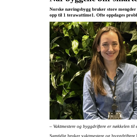
Norske næringsbygg bruker store mengder ener
opp til 1 terawattime1. Ofte oppdages proble
– Vaktmestere og byggdriftere er nøkkelen til
Samtidig bruker vaktmestere og byggdriftere b