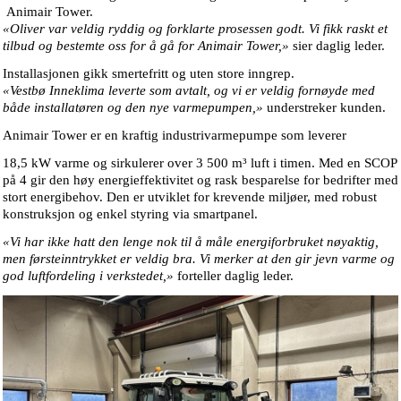
Animair Tower
.
«Oliver var veldig ryddig og forklarte prosessen godt. Vi fikk raskt et
tilbud og bestemte oss for å gå for Animair Tower,»
sier daglig leder.
Installasjonen gikk smertefritt og uten store inngrep.
«Vestbø Inneklima leverte som avtalt, og vi er veldig fornøyde med
både installatøren og den nye varmepumpen,»
understreker kunden.
Animair Tower er en kraftig industrivarmepumpe som leverer
18,5 kW varme
og sirkulerer over
3 500 m³ luft i timen
. Med en
SCOP
på 4
gir den høy energieffektivitet og rask besparelse for bedrifter med
stort energibehov. Den er utviklet for krevende miljøer, med robust
konstruksjon og enkel styring via smartpanel.
«Vi har ikke hatt den lenge nok til å måle energiforbruket nøyaktig,
men førsteinntrykket er veldig bra. Vi merker at den gir jevn varme og
god luftfordeling i verkstedet,»
forteller daglig leder.