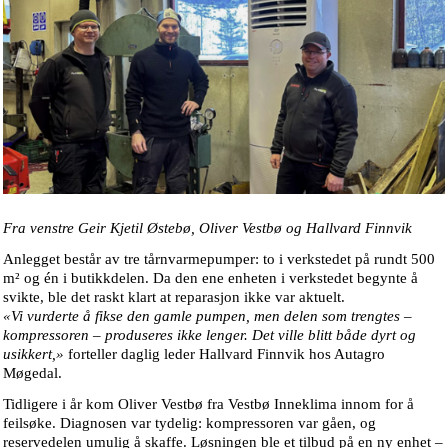
Fra venstre Geir Kjetil Østebø, Oliver Vestbø og Hallvard Finnvik
Anlegget består av tre tårnvarmepumper: to i verkstedet på rundt 500
m² og én i butikkdelen. Da den ene enheten i verkstedet begynte å
svikte, ble det raskt klart at reparasjon ikke var aktuelt.
«Vi vurderte å fikse den gamle pumpen, men delen som trengtes –
kompressoren – produseres ikke lenger. Det ville blitt både dyrt og
usikkert,»
forteller daglig leder Hallvard Finnvik hos Autagro
Møgedal.
Tidligere i år kom Oliver Vestbø fra Vestbø Inneklima innom for å
feilsøke. Diagnosen var tydelig: kompressoren var gåen, og
reservedelen umulig å skaffe. Løsningen ble et tilbud på en ny enhet –