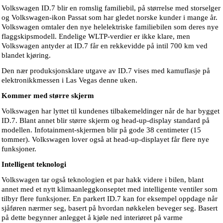
Volkswagen ID.7 blir en romslig familiebil, på størrelse med storselger
og Volkswagen-ikon Passat som har gledet norske kunder i mange år.
Volkswagen omtaler den nye helelektriske familiebilen som deres nye
flaggskipsmodell. Endelige WLTP-verdier er ikke klare, men
Volkswagen antyder at ID.7 får en rekkevidde på intil 700 km ved
blandet kjøring.
Den nær produksjonsklare utgave av ID.7 vises med kamuflasje på
elektronikkmessen i Las Vegas denne uken.
Kommer med større skjerm
Volkswagen har lyttet til kundenes tilbakemeldinger når de har bygget
ID.7. Blant annet blir større skjerm og head-up-display standard på
modellen. Infotainment-skjermen blir på gode 38 centimeter (15
tommer). Volkswagen lover også at head-up-displayet får flere nye
funksjoner.
Intelligent teknologi
Volkswagen tar også teknologien et par hakk videre i bilen, blant
annet med et nytt klimaanleggkonseptet med intelligente ventiler som
tilbyr flere funksjoner. En parkert ID.7 kan for eksempel oppdage når
sjåføren nærmer seg, basert på hvordan nøkkelen beveger seg. Basert
på dette begynner anlegget å kjøle ned interiøret på varme