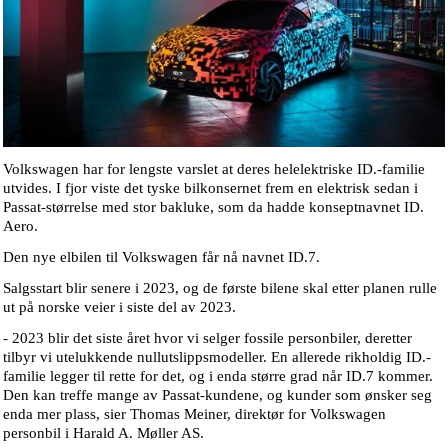
Volkswagen har for lengste varslet at deres helelektriske ID.-familie
utvides. I fjor viste det tyske bilkonsernet frem en elektrisk sedan i
Passat-størrelse med stor bakluke, som da hadde konseptnavnet ID.
Aero.
Den nye elbilen til Volkswagen får nå navnet ID.7.
Salgsstart blir senere i 2023, og de første bilene skal etter planen rulle
ut på norske veier i siste del av 2023.
- 2023 blir det siste året hvor vi selger fossile personbiler, deretter
tilbyr vi utelukkende nullutslippsmodeller. En allerede rikholdig ID.-
familie legger til rette for det, og i enda større grad når ID.7 kommer.
Den kan treffe mange av Passat-kundene, og kunder som ønsker seg
enda mer plass, sier Thomas Meiner, direktør for Volkswagen
personbil i Harald A. Møller AS.