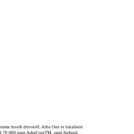
tte fossilt drivstoff. Arba One er lokalisert
på 70 000 tonn ArbaCoreTM, samt furfural,