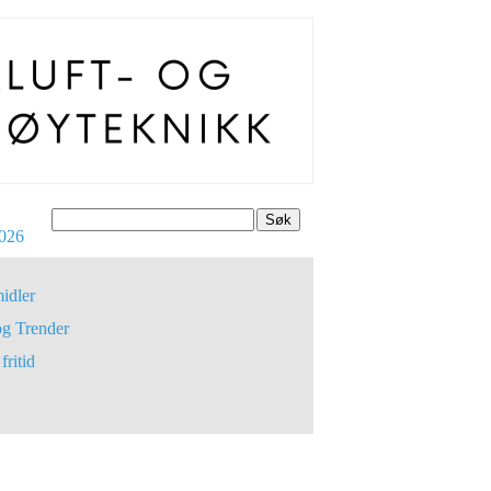
Søk
026
idler
og Trender
fritid