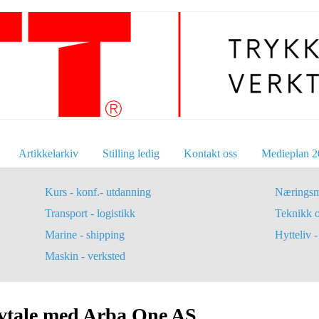
Artikkelarkiv
Stilling ledig
Kontakt oss
Medieplan 2
Kurs - konf.- utdanning
Næringsm
Transport - logistikk
Teknikk 
Marine - shipping
Hytteliv - 
Maskin - verksted
avtale med Arba One AS