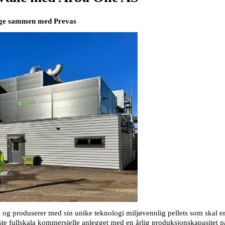
orge sammen med Prevas
g produserer med sin unike teknologi miljøvennlig pellets som skal ersta
te fullskala kommersielle anlegget med en årlig produksjonskapasitet 