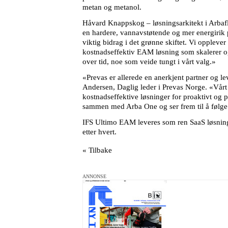
metan og metanol.
Håvard Knappskog – løsningsarkitekt i Arbafl
en hardere, vannavstøtende og mer energirik pe
viktig bidrag i det grønne skiftet. Vi oppleve
kostnadseffektiv EAM løsning som skalerer o
over tid, noe som veide tungt i vårt valg.»
«Prevas er allerede en anerkjent partner og 
Andersen, Daglig leder i Prevas Norge. «Vårt 
kostnadseffektive løsninger for proaktivt og pr
sammen med Arba One og ser frem til å følge 
IFS Ultimo EAM leveres som ren SaaS løsning o
etter hvert.
« Tilbake
ANNONSE