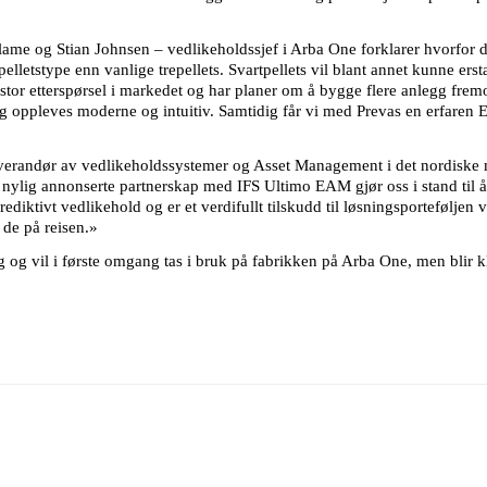
ame og Stian Johnsen – vedlikeholdssjef i Arba One forklarer hvorfor 
lletstype enn vanlige trepellets. Svartpellets vil blant annet kunne ersta
r stor etterspørsel i markedet og har planer om å bygge flere anlegg frem
g oppleves moderne og intuitiv. Samtidig får vi med Prevas en erfaren
leverandør av vedlikeholdssystemer og Asset Management i det nordiske 
nylig annonserte partnerskap med IFS Ultimo EAM gjør oss i stand til å 
ediktivt vedlikehold og er et verdifullt tilskudd til løsningsporteføljen v
de på reisen.»
g vil i første omgang tas i bruk på fabrikken på Arba One, men blir klar