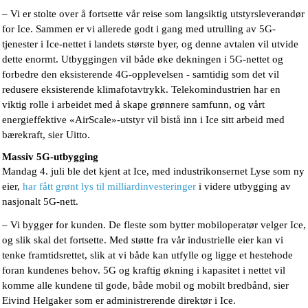
– Vi er stolte over å fortsette vår reise som langsiktig utstyrsleverandør
for Ice. Sammen er vi allerede godt i gang med utrulling av 5G-
tjenester i Ice-nettet i landets største byer, og denne avtalen vil utvide
dette enormt. Utbyggingen vil både øke dekningen i 5G-nettet og
forbedre den eksisterende 4G-opplevelsen - samtidig som det vil
redusere eksisterende klimafotavtrykk. Telekomindustrien har en
viktig rolle i arbeidet med å skape grønnere samfunn, og vårt
energieffektive «AirScale»-utstyr vil bistå inn i Ice sitt arbeid med
bærekraft, sier Uitto.
Massiv 5G-utbygging
Mandag 4. juli ble det kjent at Ice, med industrikonsernet Lyse som ny
eier,
har fått grønt lys til milliardinvesteringer
i videre utbygging av
nasjonalt 5G-nett.
– Vi bygger for kunden. De fleste som bytter mobiloperatør velger Ice,
og slik skal det fortsette. Med støtte fra vår industrielle eier kan vi
tenke framtidsrettet, slik at vi både kan utfylle og ligge et hestehode
foran kundenes behov. 5G og kraftig økning i kapasitet i nettet vil
komme alle kundene til gode, både mobil og mobilt bredbånd, sier
Eivind Helgaker som er administrerende direktør i Ice.