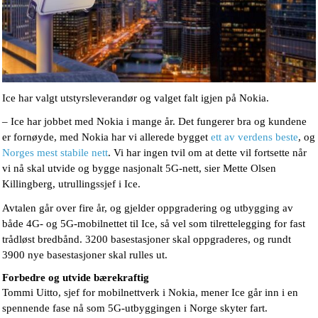
Ice har valgt utstyrsleverandør og valget falt igjen på Nokia.
– Ice har jobbet med Nokia i mange år. Det fungerer bra og kundene
er fornøyde, med Nokia har vi allerede bygget
ett av verdens beste
, og
Norges mest stabile nett
. Vi har ingen tvil om at dette vil fortsette når
vi nå skal utvide og bygge nasjonalt 5G-nett, sier Mette Olsen
Killingberg, utrullingssjef i Ice.
Avtalen går over fire år, og gjelder oppgradering og utbygging av
både 4G- og 5G-mobilnettet til Ice, så vel som tilrettelegging for fast
trådløst bredbånd. 3200 basestasjoner skal oppgraderes, og rundt
3900 nye basestasjoner skal rulles ut.
Forbedre og utvide bærekraftig
Tommi Uitto, sjef for mobilnettverk i Nokia, mener Ice går inn i en
spennende fase nå som 5G-utbyggingen i Norge skyter fart.