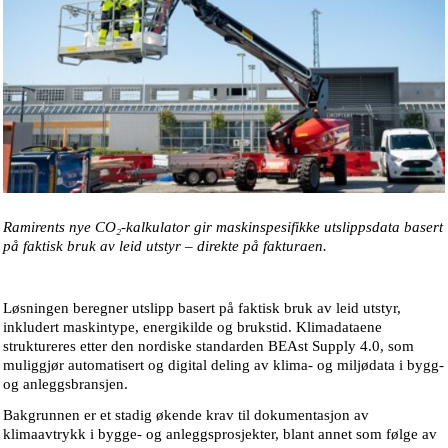
Ramirents nye CO₂-kalkulator gir maskinspesifikke utslippsdata basert
på faktisk bruk av leid utstyr – direkte på fakturaen.
Løsningen beregner utslipp basert på faktisk bruk av leid utstyr,
inkludert maskintype, energikilde og brukstid. Klimadataene
struktureres etter den nordiske standarden BEAst Supply 4.0, som
muliggjør automatisert og digital deling av klima- og miljødata i bygg-
og anleggsbransjen.
Bakgrunnen er et stadig økende krav til dokumentasjon av
klimaavtrykk i bygge- og anleggsprosjekter, blant annet som følge av