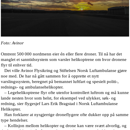
Foto: Avinor
Omtrent 500 000 nordmenn eier én eller flere droner. Til nå har det
manglet et sanntidssystem som varsler helikoptrene om hvor dronene
flyr til enhver tid.
Det ville Avinor Flysikring og Stiftelsen Norsk Luftambulanse gjøre
noe med. De har nå gått sammen for å opprette et nytt
varslingssystem, beregnet på bemannet luftfart og spesielt politi-,
rednings- og ambulansehelikopter.
– Legehelikoptrene flyr ofte utenfor kontrollert luftrom og må kunne
lande nesten hvor som helst, for eksempel ved ulykker, søk- og
redning, sier flygesjef Lars Erik Bragstad i Norsk Luftambulanse
Helikopter.
Han forklarer at nysgjerrige droneflygere ofte dukker opp på samme
type hendelser.
– Kollisjon mellom helikopter og drone kan være svært alvorlig, og