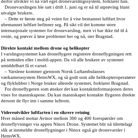
derfor utvikler vi nå vårt eget dronevarslingssystem, forklarer han.
Dronevarslingen ble satt i drift 1. juni og er nå til utprøving blant
utvalgte brukere.
– Dette er første steg på veien for å vise bemannet luftfart hvor
ubemannet luftfart befinner seg. På sikt vil det komme store
internasjonale systemer for dronevarsling, men vi har ikke tid til å
vente, og prøver å løse problemet her og nå, sier Bragstad.
Direkte kontakt mellom drone og helikopter
I varslingssystemet kan droneflygere registrere droneflygningen rett
på nettsiden eller i mobil-appen. Da vil alle brukere av systemet
umiddelbart få et varsel.
– Varslene kommer gjennom Norsk Luftambulanses
værkamerasystem HemsWX, og så godt som alle helikopteroperatører
og flyklubber i Norge bruker allerede systemet, forklarer Bragstad.
For droneflygeren som ønsker det kan kontaktinformasjonen deres
vises for mannskapene. Da kan mannskapet kontakte flygeren direkte
dersom de flyr inn i samme luftrom.
Videreutvikler luftfarten i en sikrere retning
Hver måned mottar Avinor mellom 300 og 400 forespørsler om
droneflyvninger via appen Ninox Drone. Systemet blir nå tilrettelagt
slik at innmeldte droneflygninger i Ninox også gir dronevarsler i
HemsWX.