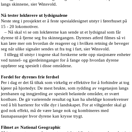
langs skinnene, sier Winsvold.
Nå tester lokførere ut lydsignalene
Neste steg i prosjektet er å feste spesialdesignet utstyr i førerhuset på
15 - 20 lokomotiver.
– Nå skal vi se om lokførerne kan sende ut et lydsignal som får
dyrene til å fjerne seg fra skinnegangen. Dyrenes atferd filmes så vi
kan lære mer om hvordan de reagerer og i hvilken retning de beveger
seg når ulike signaler sendes ut fra tog i fart, sier Winsvold.
I tillegg til utstyr i togene skal forskerne sette opp stasjonære enheter
ved tunnel- og gjerdeinnganger for å fange opp hvordan dyrene
oppfører seg spesielt i disse områdene.
Fordel for dyrenes frie ferdsel
Per i dag er det få tiltak som virkelig er effektive for å forhindre at tog
kjører på hjortedyr. De mest brukte, som rydding av vegetasjon langs
jernbanen og inngjerding av spesielt belastede områder, er svært
kostbare. De gir varierende resultat og kan ha uheldige konsekvenser
ved å bli barrierer for ville dyr i landskapet. For at viltgjerder skal gi
god nok effekt, må de være lange nok og kombineres med
faunapassasjer hvor dyrene kan krysse trygt.
Filmet av National Geographic