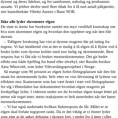
dyrene og deres lidelser, og for samfunnet, nabolag og jernbanens
ansatte. Vi jobber derfor med flere tiltak for å få ned antall påkjørsler,
sier banedirektør Vibeke Aarnes i Bane NOR.
Ikke alle lyder skremmer elgen
De siste to årene har forskerne samlet inn mye verdifull kunnskap om
hva som skremmer elgen og hvordan den oppfører seg når den blir
skremt.
– Tidligere forskning har vist at dyrene reagerer lite på tuting fra
togene. Vi har imidlertid vist at det er mulig å få elgen til å flykte ved å
bruke lyder som dyrene kobler med noe farlig og skremmende. Best
respons har vi fått når vi bruker menneskestemmer. Det gir bedre
effekt enn både bjeffing fra hund eller ulvehyl, sier Ruralis-forsker
Aina Winsvold, som leder Viltvarslingsprosjektet i Norge.
Så mange som 90 prosent av elgen forlot fôringsplassen når den ble
utsatt for skremmende lyder. Selv etter en viss tilvenning til lydene var
effekten stor. Kameraene som har vært festet i trær ved fôringsplasser
for elg i Østerdalen har dokumentert hvordan elgen reagerer på
forskjellige lyder. I videoen under ser du hvordan elgen knapt letter på
ørene når toget tuter, mens reaksjonen er helt annerledes når det hører
menneskestemmer.
– Vi har også undersøkt hvilken fluktrespons de får. Målet er at
elgen skal forlate togsporet raskt. Da er det viktig at vi finner lyder
som gjør at de søker dekning i skogen fort, i stedet for å løpe i eller