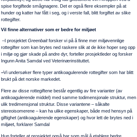
spise forgiftede smågnagere. Det er også flere eksempler på at
hunder og katter har fått i seg, og i verste fall, blitt forgiftet av slike
rottegifter.
Vil finne alternativer som er bedre for miljøet
‒I prosjektet
Greenbait
forsker vi på å finne mer miljøvennlige
rottegifter som kan brytes ned raskere slik at de ikke hoper seg opp
i miljø og gjør skade på andre dyr, forteller prosjektleder og forsker
Ingunn Anita Samdal ved Veterinærinstituttet.
‒
Vi undersøker flere typer antikoagulerende rottegifter som har blitt
brukt på det norske markedet.
Flere av disse rottegiftene består egentlig av fire varianter (av
antikoagulerende middel) med samme todimensjonale struktur, men
ulik tredimensjonal struktur. Disse variantene ‒ såkalte
stereoisomerene ‒ kan ha ulike egenskaper, både med hensyn på
giftighet (antikoagulerende egenskaper) og hvor lett de brytes ned i
miljøet, forklarer Samdal
Hun forteller at prosjektet også har som mål å etablere bedre