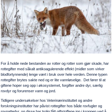
For å holde nede bestanden av rotter og rotter som gjør skade, har
rottegifter med såkalt antikoagulerende effekt (midler som virker
blodfortynnende) lenge vært i bruk over hele verden. Denne typen
rottegifter brytes sakte ned og er lite vannløselige. Det fører til at
giftene hoper seg opp i økosystemet, forgifter andre dyr, særlig
rovdyr og forurenser vann og jord.
Tidligere undersøkelser hos Veterinærinstituttet og andre
forskningsinstitutter har påvist rottegifter hos både rovfugler og
rovpattedyr, og disse har trolig fått giftstoffene inn i kroppen ved å