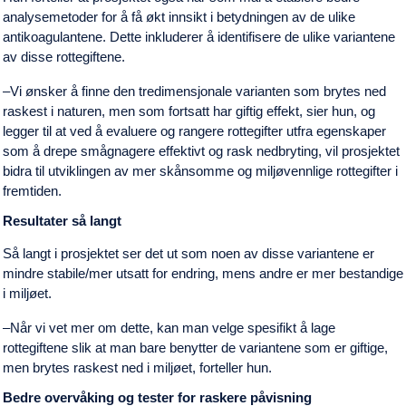
analysemetoder for å få økt innsikt i betydningen av de ulike
antikoagulantene. Dette inkluderer å identifisere de ulike variantene
av disse rottegiftene.
–Vi ønsker å finne den tredimensjonale varianten som brytes ned
raskest i naturen, men som fortsatt har giftig effekt, sier hun, og
legger til at ved å evaluere og rangere rottegifter utfra egenskaper
som å drepe smågnagere effektivt og rask nedbryting, vil prosjektet
bidra til utviklingen av mer skånsomme og miljøvennlige rottegifter i
fremtiden.
Resultater så langt
Så langt i prosjektet ser det ut som noen av disse variantene er
mindre stabile/mer utsatt for endring, mens andre er mer bestandige
i miljøet.
‒Når vi vet mer om dette, kan man velge spesifikt å lage
rottegiftene slik at man bare benytter de variantene som er giftige,
men brytes raskest ned i miljøet, forteller hun.
Bedre overvåking og tester for raskere påvisning