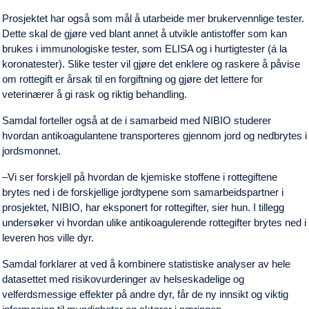
Prosjektet har også som mål å utarbeide mer brukervennlige tester.
Dette skal de gjøre ved blant annet å utvikle antistoffer som kan
brukes i immunologiske tester, som ELISA og i hurtigtester (á la
koronatester). Slike tester vil gjøre det enklere og raskere å påvise
om rottegift er årsak til en forgiftning og gjøre det lettere for
veterinærer å gi rask og riktig behandling.
Samdal forteller også at de i samarbeid med NIBIO studerer
hvordan antikoagulantene transporteres gjennom jord og nedbrytes i
jordsmonnet.
‒Vi ser forskjell på hvordan de kjemiske stoffene i rottegiftene
brytes ned i de forskjellige jordtypene som samarbeidspartner i
prosjektet, NIBIO, har eksponert for rottegifter, sier hun. I tillegg
undersøker vi hvordan ulike antikoagulerende rottegifter brytes ned i
leveren hos ville dyr.
Samdal forklarer at ved å kombinere statistiske analyser av hele
datasettet med risikovurderinger av helseskadelige og
velferdsmessige effekter på andre dyr, får de ny innsikt og viktig