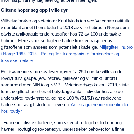
informasjon til myndigheter og aktører i næringen.
Giftene hoper seg opp i ville dyr
Vilthelseforsker og veterinær Knut Madslien ved Veterinærinstituttet
viser blant annet til en studie fra 2018 av ville hubroer i Norge som
påviste antikoagulerende rottegifter hos 72 av 100 undersøkte
hubroer. Flere av disse fuglene hadde konsentrasjoner av
giftstoffene som ansees som potensielt skadelige.
Miljøgifter i hubro
i Norge 1994-2014 - Rottegifter, klororganiske forbindelser og
toksiske metaller
En tilsvarende studie av leverprøver fra 254 norske viltlevende
rovdyr (ulv, gaupe, jerv, rødrev, fjellrever og villmink), utført i
samarbeid med NINA og NMBU Veterinærhøgskolen i 2019, viste
funn av giftstoffene hos et betydelige antall individer hos alle de
undersøkte rovdyrartene, og hele 100 % (51/51) av rødrevene
hadde spor av giftstoffene i leveren.
Antikoagulerende rodenticider
hos rovdyr
‒Funnene i disse studiene, som viser at rottegift i stort omfang
havner i rovfugl og rovpattedyr, understreker behovet for å finne