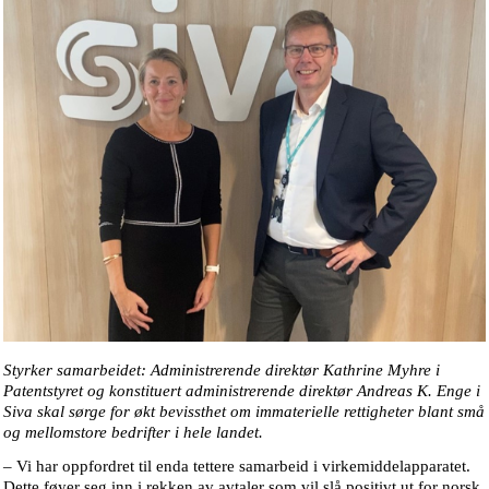
Styrker samarbeidet: Administrerende direktør Kathrine Myhre i
Patentstyret og konstituert administrerende direktør Andreas K. Enge i
Siva skal sørge for økt bevissthet om immaterielle rettigheter blant små
og mellomstore bedrifter i hele landet.
– Vi har oppfordret til enda tettere samarbeid i virkemiddelapparatet.
Dette føyer seg inn i rekken av avtaler som vil slå positivt ut for norsk