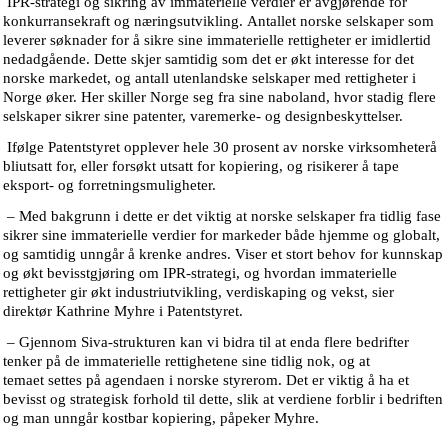
IPR-strategi og sikring av immaterielle verdier er avgjørende for
konkurransekraft og næringsutvikling. Antallet norske selskaper som
leverer søknader for å sikre sine immaterielle rettigheter er imidlertid
nedadgående. Dette skjer samtidig som det er økt interesse for det
norske markedet, og antall utenlandske selskaper med rettigheter i
Norge øker. Her skiller Norge seg fra sine naboland, hvor stadig flere
selskaper sikrer sine patenter, varemerke- og designbeskyttelser.
Ifølge Patentstyret opplever hele 30 prosent av norske virksomheterå
bliutsatt for, eller forsøkt utsatt for kopiering, og risikerer å tape
eksport- og forretningsmuligheter.
– Med bakgrunn i dette er det viktig at norske selskaper fra tidlig fase
sikrer sine immaterielle verdier for markeder både hjemme og globalt,
og samtidig unngår å krenke andres. Viser et stort behov for kunnskap
og økt bevisstgjøring om IPR-strategi, og hvordan immaterielle
rettigheter gir økt industriutvikling, verdiskaping og vekst, sier
direktør Kathrine Myhre i Patentstyret.
– Gjennom Siva-strukturen kan vi bidra til at enda flere bedrifter
tenker på de immaterielle rettighetene sine tidlig nok, og at
temaet settes på agendaen i norske styrerom. Det er viktig å ha et
bevisst og strategisk forhold til dette, slik at verdiene forblir i bedriften
og man unngår kostbar kopiering, påpeker Myhre.