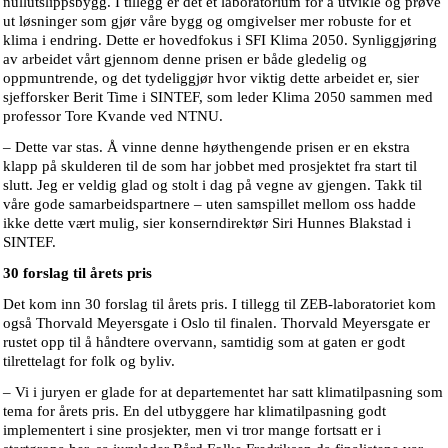
nullutslippsbygg. I tillegg er det et laboratorium for å utvikle og prøve
ut løsninger som gjør våre bygg og omgivelser mer robuste for et
klima i endring. Dette er hovedfokus i SFI Klima 2050. Synliggjøring
av arbeidet vårt gjennom denne prisen er både gledelig og
oppmuntrende, og det tydeliggjør hvor viktig dette arbeidet er, sier
sjefforsker Berit Time i SINTEF, som leder Klima 2050 sammen med
professor Tore Kvande ved NTNU.
– Dette var stas. Å vinne denne høythengende prisen er en ekstra
klapp på skulderen til de som har jobbet med prosjektet fra start til
slutt. Jeg er veldig glad og stolt i dag på vegne av gjengen. Takk til
våre gode samarbeidspartnere – uten samspillet mellom oss hadde
ikke dette vært mulig, sier konserndirektør Siri Hunnes Blakstad i
SINTEF.
30 forslag til årets pris
Det kom inn 30 forslag til årets pris. I tillegg til ZEB-laboratoriet kom
også Thorvald Meyersgate i Oslo til finalen. Thorvald Meyersgate er
rustet opp til å håndtere overvann, samtidig som at gaten er godt
tilrettelagt for folk og byliv.
– Vi i juryen er glade for at departementet har satt klimatilpasning som
tema for årets pris. En del utbyggere har klimatilpasning godt
implementert i sine prosjekter, men vi tror mange fortsatt er i