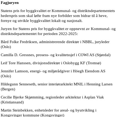
Fagjuryen
Statens pris for byggkvalitet er Kommunal- og distriktsdepartementets
hederspris som skal løfte fram nye forbilder som bidrar til å heve,
fornye og utvikle byggkvalitet lokalt og nasjonalt.
Juryen for Statens pris for byggkvalitet er oppnevnt av Kommunal- og
distriktsdepartementet for perioden 2022-2025:
Bård Folke Fredriksen, administrerende direktør i NBBL, juryleder
(Oslo)
Camilla D. Gressnes, prosess- og kvalitetssjef i COWI AS (Stjørdal)
Leif Tore Hanssen, divisjonsdirektør i Oslobygg KF (Tromsø)
Jennifer Lamson, energi- og miljørådgiver i Höegh Eiendom AS
(Oslo)
Hildegunn Senneseth, senior interiørarkitekt MNIL i Henning Larsen
(Bergen)
Cecilie Bjerke Skjømming, regionleder arkitektur i Asplan Viak
(Kristiansand)
Martin Steinbekken, enhetsleder for areal- og byutvikling i
Kongsvinger kommune (Kongsvinger)