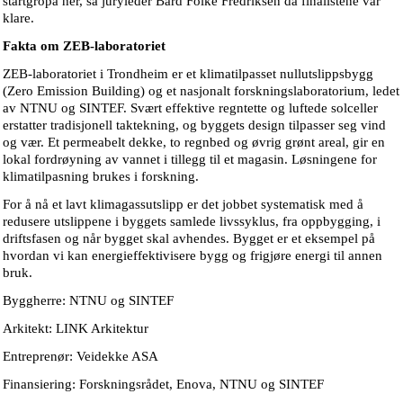
startgropa her, sa juryleder Bård Folke Fredriksen da finalistene var
klare.
Fakta om ZEB-laboratoriet
ZEB-laboratoriet i Trondheim er et klimatilpasset nullutslippsbygg
(Zero Emission Building) og et nasjonalt forskningslaboratorium, ledet
av NTNU og SINTEF. Svært effektive regntette og luftede solceller
erstatter tradisjonell taktekning, og byggets design tilpasser seg vind
og vær. Et permeabelt dekke, to regnbed og øvrig grønt areal, gir en
lokal fordrøyning av vannet i tillegg til et magasin. Løsningene for
klimatilpasning brukes i forskning.
For å nå et lavt klimagassutslipp er det jobbet systematisk med å
redusere utslippene i byggets samlede livssyklus, fra oppbygging, i
driftsfasen og når bygget skal avhendes. Bygget er et eksempel på
hvordan vi kan energieffektivisere bygg og frigjøre energi til annen
bruk.
Byggherre: NTNU og SINTEF
Arkitekt: LINK Arkitektur
Entreprenør: Veidekke ASA
Finansiering: Forskningsrådet, Enova, NTNU og SINTEF