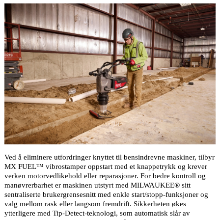
Ved å eliminere utfordringer knyttet til bensindrevne maskiner, tilbyr
MX FUEL™ vibrostamper
oppstart med et knappetrykk og krever
verken motorvedlikehold eller reparasjoner. For bedre kontroll og
manøvrerbarhet er maskinen utstyrt med MILWAUKEE® sitt
sentraliserte brukergrensesnitt med enkle start/stopp-funksjoner og
valg mellom rask eller langsom fremdrift. Sikkerheten økes
ytterligere med Tip-Detect-teknologi, som automatisk slår av