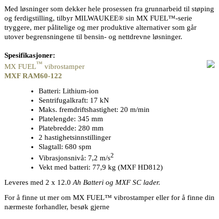
Med løsninger som dekker hele prosessen fra grunnarbeid til støping
og ferdigstilling, tilbyr MILWAUKEE® sin MX FUEL™-serie
tryggere, mer pålitelige og mer produktive alternativer som går
utover begrensningene til bensin- og nettdrevne løsninger.
Spesifikasjoner:
™
MX FUEL
vibrostamper
MXF RAM60-122
Batteri: Lithium-ion
Sentrifugalkraft: 17 kN
Maks. fremdriftshastighet: 20 m/min
Platelengde: 345 mm
Platebredde: 280 mm
2 hastighetsinnstillinger
Slagtall: 680 spm
2
Vibrasjonsnivå: 7,2 m/s
Vekt med batteri: 77,9 kg (MXF HD812)
Leveres med 2 x 12.0
Ah Batteri
og MXF SC lader.
For å finne ut mer om MX FUEL™ vibrostamper eller for å finne din
nærmeste forhandler, besøk gjerne