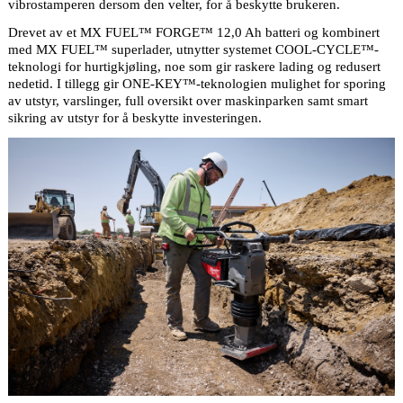
vibrostamperen dersom den velter, for å beskytte brukeren.
Drevet av et MX FUEL™ FORGE™ 12,0 Ah batteri og kombinert
med MX FUEL™ superlader, utnytter systemet COOL-CYCLE™-
teknologi for hurtigkjøling, noe som gir raskere lading og redusert
nedetid. I tillegg gir ONE-KEY™-teknologien mulighet for sporing
av utstyr, varslinger, full oversikt over maskinparken samt smart
sikring av utstyr for å beskytte investeringen.