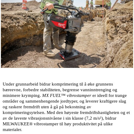
Under grunnarbeid bidrar komprimering til å øke grunnens
bæreevne, forbedre stabiliteten, begrense vanninntrenging og
minimere krymping.
MX FUEL™ vibrostamper
er ideell for trange
områder og sammenhengende jordtyper, og leverer kraftigere slag
og raskere fremdrift uten å gå på bekostning av
komprimeringsytelsen. Med den høyeste fremdriftshastigheten og et
av de laveste vibrasjonsnivåene i sin klasse (7,2 m/s²), bidrar
MILWAUKEE® vibrostamper til høy produktivitet på ulike
materialer.