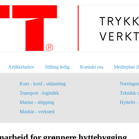
Artikkelarkiv
Stilling ledig
Kontakt oss
Medieplan 2
Kurs - konf.- utdanning
Næringsm
Transport - logistikk
Teknikk 
Marine - shipping
Hytteliv - 
Maskin - verksted
marbeid for grønnere hyttebygging