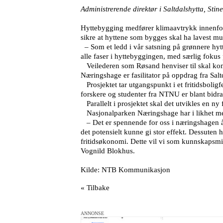
Administrerende direktør i Saltdalshytta, Stin
Hyttebygging medfører klimaavtrykk innenfor f
sikre at hyttene som bygges skal ha lavest mu
– Som et ledd i vår satsning på grønnere hytte
alle faser i hyttebyggingen, med særlig fokus 
Veilederen som Røsand henviser til skal kom
Næringshage er fasilitator på oppdrag fra Salt
Prosjektet tar utgangspunkt i et fritidsboligf
forskere og studenter fra NTNU er blant bidra
Parallelt i prosjektet skal det utvikles en ny
Nasjonalparken Næringshage har i likhet med
– Det er spennende for oss i næringshagen å bis
det potensielt kunne gi stor effekt. Dessuten 
fritidsøkonomi. Dette vil vi som kunnskapsmilj
Vognild Blokhus.
Kilde: NTB Kommunikasjon
« Tilbake
ANNONSE