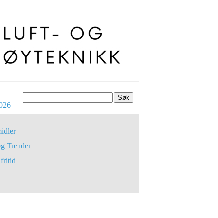
Søk
026
idler
og Trender
fritid