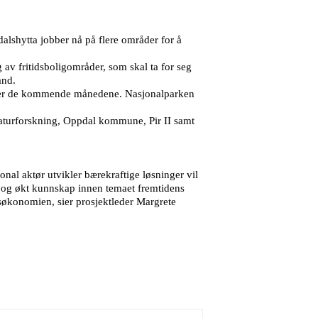
alshytta jobber nå på flere områder for å
 av fritidsboligområder, som skal ta for seg
and.
urser de kommende månedene. Nasjonalparken
r Naturforskning, Oppdal kommune, Pir II samt
onal aktør utvikler bærekraftige løsninger vil
ing og økt kunnskap innen temaet fremtidens
idsøkonomien, sier prosjektleder Margrete