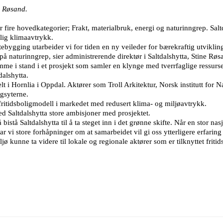
e Røsand.
ire hovedkategorier; Frakt, materialbruk, energi og naturinngrep. Saltd
lig klimaavtrykk.
bygging utarbeider vi for tiden en ny veileder for bærekraftig utvikling
på naturinngrep, sier administrerende direktør i Saltdalshytta, Stine Røs
me i stand i et prosjekt som samler en klynge med tverrfaglige ress
dalshytta.
elt i Hornlia i Oppdal. Aktører som Troll Arkitektur, Norsk institutt fo
gsyterne.
 fritidsboligmodell i markedet med redusert klima- og miljøavtrykk.
 Saltdalshytta store ambisjoner med prosjektet.
tå Saltdalshytta til å ta steget inn i det grønne skifte. Når en stor nasj
har vi store forhåpninger om at samarbeidet vil gi oss ytterligere erfar
ø kunne ta videre til lokale og regionale aktører som er tilknyttet frit