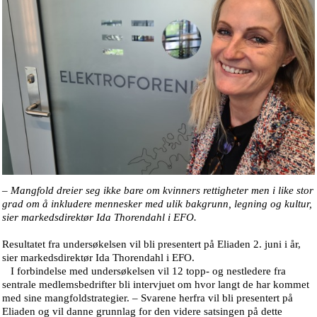
– Mangfold dreier seg ikke bare om kvinners rettigheter men i like stor
grad om å inkludere mennesker med ulik bakgrunn, legning og kultur,
sier markedsdirektør Ida Thorendahl i EFO.
Resultatet fra undersøkelsen vil bli presentert på Eliaden 2. juni i år,
sier markedsdirektør Ida Thorendahl i EFO.
I forbindelse med undersøkelsen vil 12 topp- og nestledere fra
sentrale medlemsbedrifter bli intervjuet om hvor langt de har kommet
med sine mangfoldstrategier. – Svarene herfra vil bli presentert på
Eliaden og vil danne grunnlag for den videre satsingen på dette