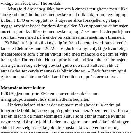
viktige området, sier Thorendahl.
– Mangfold dreier seg ikke bare om kvinners rettigheter men i like
stor grad om å inkludere mennesker med ulik bakgrunn, legning og
kultur. I EFO er vi opptatt av å utjevne slike forskjeller og skape
trygge arbeidsplasser for dem det gjelder. Vi er opptatt av at bransjen
ansetter godt kvalifiserte mennesker og også kvinner i lederposisjoner
som kan være med på å endre på kjønnssammensetning i bransjen.
På Eliaden 2. juni vil vi også løfte frem heltene i vår bransje ved å
lansere Elektrokvinnen 2022. – Vi ønsker å hylle dyktige kvinnelige
medarbeidere som gjør en viktig jobb med mangfold og som er våre
helter, sier Thorendahl. Hun oppfordrer alle virksomheter i bransjen
om å gå inn i seg selv og bevisst gjøre noe med kulturen slik at
annerledes tenkende mennesker blir inkludert. – Bedrifter som tør å
gjøre noe på dette området kan i fremtiden oppnå større suksess.
Mannsdominert kultur
I 2019 gjennomførte EFO en spørreundersøkelse om
mangfoldpotensialet hos sine medlemsbedrifter.
– Undersøkelsen viste at det var store muligheter til å endre på
inngrodde holdninger og oppnå gode resultater. Aberet er at vi fortsatt
har en macho og mannsdominert kultur som gjør at mange kvinner
vegrer seg til å søke jobb. Ledere må gjøre noe med slike holdninger
slik at flere velger å søke jobb hos installatører, leverandører og
grossister, sier Thorendahl. Hun mener det er viktig å dyrke frem gode