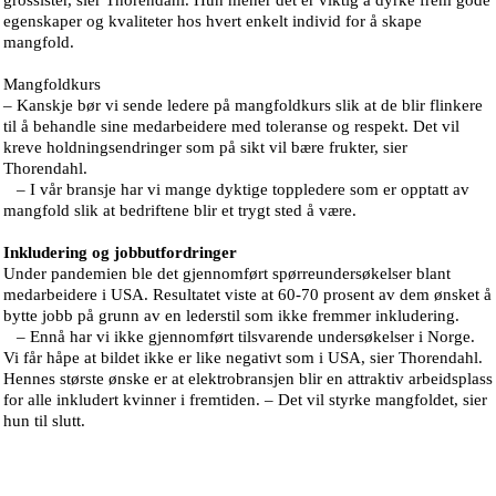
egenskaper og kvaliteter hos hvert enkelt individ for å skape
mangfold.
Mangfoldkurs
– Kanskje bør vi sende ledere på mangfoldkurs slik at de blir flinkere
til å behandle sine medarbeidere med toleranse og respekt. Det vil
kreve holdningsendringer som på sikt vil bære frukter, sier
Thorendahl.
– I vår bransje har vi mange dyktige toppledere som er opptatt av
mangfold slik at bedriftene blir et trygt sted å være.
Inkludering og jobbutfordringer
Under pandemien ble det gjennomført spørreundersøkelser blant
medarbeidere i USA. Resultatet viste at 60-70 prosent av dem ønsket å
bytte jobb på grunn av en lederstil som ikke fremmer inkludering.
– Ennå har vi ikke gjennomført tilsvarende undersøkelser i Norge.
Vi får håpe at bildet ikke er like negativt som i USA, sier Thorendahl.
Hennes største ønske er at elektrobransjen blir en attraktiv arbeidsplass
for alle inkludert kvinner i fremtiden. – Det vil styrke mangfoldet, sier
hun til slutt.