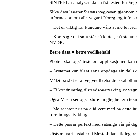
SINTEF har analysert dataa frå testen for Ve
Slike data leverer Statens vegvesen gjennom 
informasjon om alle vegar i Noreg, og infrast
– Det er viktig for kundane våre at me levere
– Kort sagt: det som står på kartet, må stemme
NVDB.
Betre data = betre vedlikehald
Piloten skal også teste om applikasjonen kan r
– Systemet kan blant anna oppdage ein del ska
Målet på sikt er at vegvedlikehaldet skal bli m
– Ei kontinuerleg tilstandsovervaking av vegn
Også Mesta ser også store moglegheiter i tek
– Me set stor pris på å få vere med på dette in
forretningsutvikling.
– Dette passar perfekt med satsinga vår på dig
Utstyret vart installert i Mesta-bilane tidlega