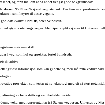
gvesenet, og fann mellom anna at det trengst gode bakgrunnsdata.
databasen NVDB – Nasjonal vegdatabank. Der finn m.a. produsentar av k
rukturen som høyrer til desse vegane.
r god datakvalitet i NVDB, seier Svindseth.
 med røynda ute langs vegen. Me håper applikasjonen til Univrses mellom 
egistrere meir enn skilt.
dar i veg, som hol og sprekker, fortel Svindseth.
eir datadrive.
ettet gir oss informasjon som kan gi betre og meir målretta vedlikehald 
nologien:
novative prosjektet, som testar ut ny teknologi med eit så stort potensial
italisering av heile drift- og vedlikehaldsområdet.
re denne veka, med representantar frå Statens vegvesen, Univrses og Mesta 