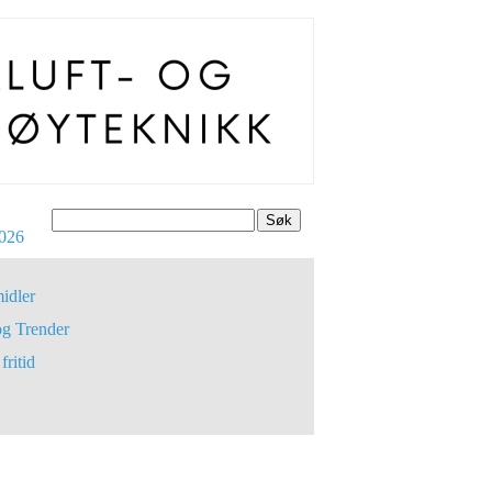
Søk
026
idler
og Trender
fritid