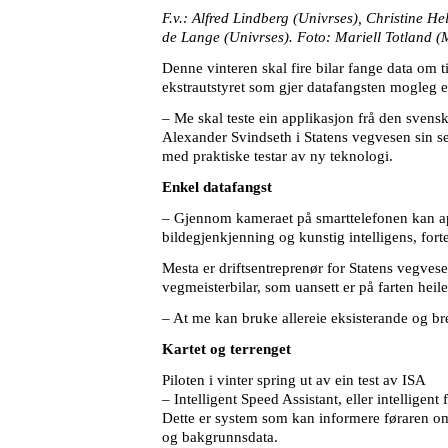
F.v.: Alfred Lindberg (Univrses), Christine H
de Lange (Univrses). Foto: Mariell Totland (
Denne vinteren skal fire bilar fange data om 
ekstrautstyret som gjer datafangsten mogleg er
– Me skal teste ein applikasjon frå den svensk
Alexander Svindseth i Statens vegvesen sin s
med praktiske testar av ny teknologi.
Enkel datafangst
– Gjennom kameraet på smarttelefonen kan app
bildegjenkjenning og kunstig intelligens, fort
Mesta er driftsentreprenør for Statens vegves
vegmeisterbilar, som uansett er på farten heile
– At me kan bruke allereie eksisterande og brei
Kartet og terrenget
Piloten i vinter spring ut av ein test av ISA
– Intelligent Speed Assistant, eller intellige
Dette er system som kan informere føraren om f
og bakgrunnsdata.