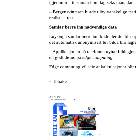
igjennom – til saman i om lag seks månadar.
– Bergensvinteren burde tilby vanskelige testf
realistisk test.
Samlar berre inn nødvendige data
Løysinga samlar berre inn bilde der det blir 
det automatisk anonymisert før bilda blir lagr
– Applikasjonen på telefonen nyttar bildegjenkj
eit godt døme på
edge computing.
Edge computing vil seie at kalkulasjonar blir
« Tilbake
ANNONSE