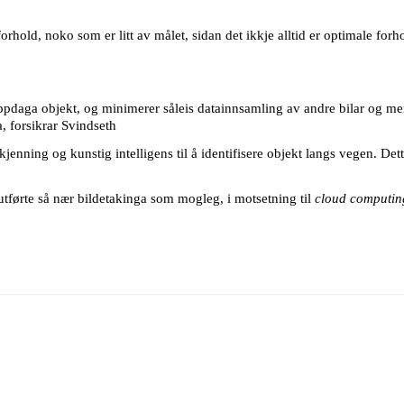
orhold, noko som er litt av målet, sidan det ikkje alltid er optimale for
oppdaga objekt, og minimerer såleis datainnsamling av andre bilar og m
a, forsikrar Svindseth
enning og kunstig intelligens til å identifisere objekt langs vegen. Dette
 utførte så nær bildetakinga som mogleg, i motsetning til
cloud computin