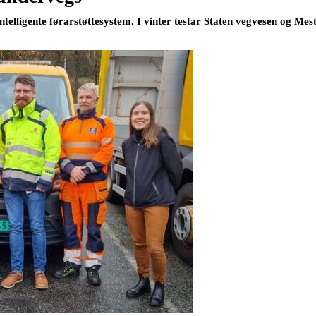
ntelligente førarstøttesystem. I vinter testar Staten vegvesen og Mes