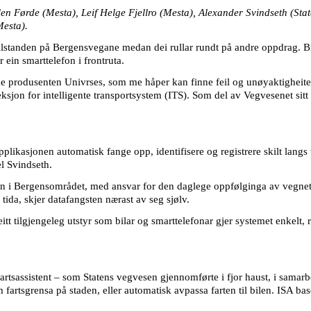
elen Førde (Mesta), Leif Helge Fjellro (Mesta), Alexander Svindseth (Sta
Mesta).
tilstanden på Bergensvegane medan dei rullar rundt på andre oppdrag. Bi
 ein smarttelefon i frontruta.
e produsenten Univrses, som me håper kan finne feil og unøyaktigheiter p
eksjon for intelligente transportsystem (ITS). Som del av Vegvesenet si
likasjonen automatisk fange opp, identifisere og registrere skilt langs
el Svindseth.
en i Bergensområdet, med ansvar for den daglege oppfølginga av vegnette
 tida, skjer datafangsten nærast av seg sjølv.
tt tilgjengeleg utstyr som bilar og ­smarttelefonar gjer systemet enkelt, r
nt fartsassistent – som Statens vegvesen gjennomførte i fjor haust, i sama
artsgrensa på staden, eller automatisk avpassa farten til bilen. ISA bas