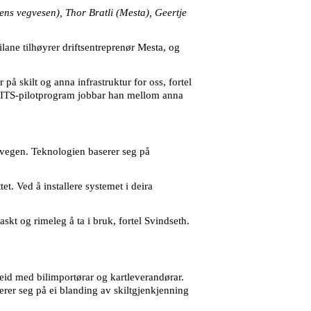
tens vegvesen), Thor Bratli (Mesta), Geertje
lane tilhøyrer driftsentreprenør Mesta, og
å skilt og anna infrastruktur for oss, fortel
tt ITS-pilotprogram jobbar han mellom anna
 vegen. Teknologien baserer seg på
t. Ved å installere systemet i deira
askt og rimeleg å ta i bruk, fortel Svindseth.
rbeid med bilimportørar og kartleverandørar.
erer seg på ei blanding av skiltgjenkjenning