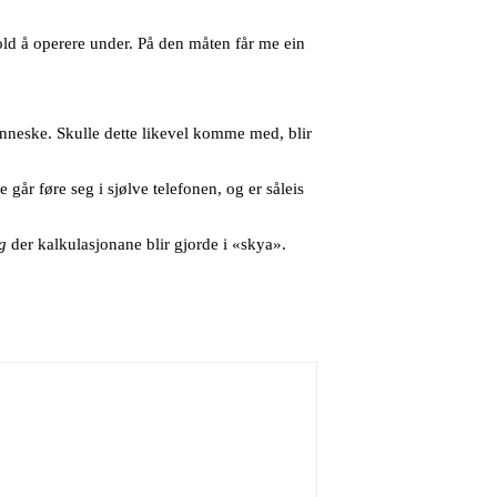
hold å operere under. På den måten får me ein
enneske. Skulle dette likevel komme med, blir
 går føre seg i sjølve telefonen, og er såleis
g
der kalkulasjonane blir gjorde i «skya».