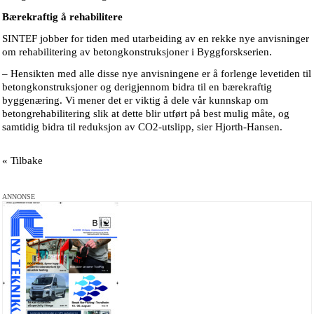
Bærekraftig å rehabilitere
SINTEF jobber for tiden med utarbeiding av en rekke nye anvisninger
om rehabilitering av betongkonstruksjoner i Byggforskserien.
– Hensikten med alle disse nye anvisningene er å forlenge levetiden til
betongkonstruksjoner og derigjennom bidra til en bærekraftig
byggenæring. Vi mener det er viktig å dele vår kunnskap om
betongrehabilitering slik at dette blir utført på best mulig måte, og
samtidig bidra til reduksjon av CO2-utslipp, sier Hjorth-Hansen.
« Tilbake
ANNONSE