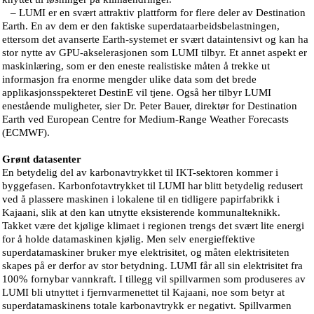
– LUMI er en svært attraktiv plattform for flere deler av Destination
Earth. En av dem er den faktiske superdataarbeidsbelastningen,
ettersom det avanserte Earth-systemet er svært dataintensivt og kan ha
stor nytte av GPU-akselerasjonen som LUMI tilbyr. Et annet aspekt er
maskinlæring, som er den eneste realistiske måten å trekke ut
informasjon fra enorme mengder ulike data som det brede
applikasjonsspekteret DestinE vil tjene. Også her tilbyr LUMI
enestående muligheter, sier Dr. Peter Bauer, direktør for Destination
Earth ved European Centre for Medium-Range Weather Forecasts
(ECMWF).
Grønt datasenter
En betydelig del av karbonavtrykket til IKT-sektoren kommer i
byggefasen. Karbonfotavtrykket til LUMI har blitt betydelig redusert
ved å plassere maskinen i lokalene til en tidligere papirfabrikk i
Kajaani, slik at den kan utnytte eksisterende kommunalteknikk.
Takket være det kjølige klimaet i regionen trengs det svært lite energi
for å holde datamaskinen kjølig. Men selv energieffektive
superdatamaskiner bruker mye elektrisitet, og måten elektrisiteten
skapes på er derfor av stor betydning. LUMI får all sin elektrisitet fra
100% fornybar vannkraft. I tillegg vil spillvarmen som produseres av
LUMI bli utnyttet i fjernvarmenettet til Kajaani, noe som betyr at
superdatamaskinens totale karbonavtrykk er negativt. Spillvarmen