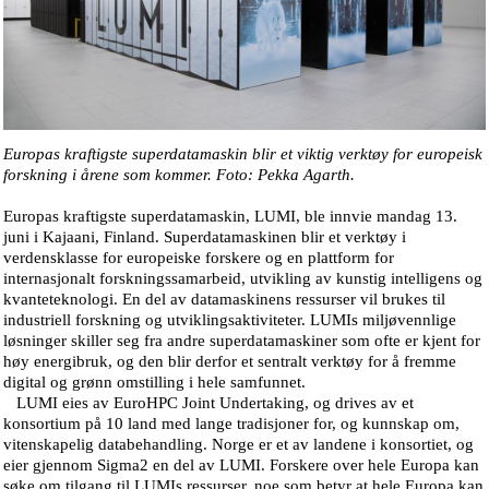
Europas kraftigste superdatamaskin blir et viktig verktøy for europeisk
forskning i årene som kommer. Foto: Pekka Agarth.
Europas kraftigste superdatamaskin, LUMI, ble innvie mandag 13.
juni i Kajaani, Finland. Superdatamaskinen blir et verktøy i
verdensklasse for europeiske forskere og en plattform for
internasjonalt forskningssamarbeid, utvikling av kunstig intelligens og
kvanteteknologi. En del av datamaskinens ressurser vil brukes til
industriell forskning og utviklingsaktiviteter. LUMIs miljøvennlige
løsninger skiller seg fra andre superdatamaskiner som ofte er kjent for
høy energibruk, og den blir derfor et sentralt verktøy for å fremme
digital og grønn omstilling i hele samfunnet.
LUMI eies av EuroHPC Joint Undertaking, og drives av et
konsortium på 10 land med lange tradisjoner for, og kunnskap om,
vitenskapelig databehandling. Norge er et av landene i konsortiet, og
eier gjennom Sigma2 en del av LUMI. Forskere over hele Europa kan
søke om tilgang til LUMIs ressurser, noe som betyr at hele Europa kan