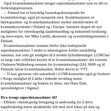
Også kvantedatamaskiner trenger superdatamaskiner som en del av
forskningsprosessen.
– Finland har et betydelig kunnskapsknutepunkt for
kvanteteknologi, også på europeisk nivå. Kombinasjonen av
høykapasitets- og kvantedatamaskiner styrker attraktiviteten til
kvanteøkosystemet i Finland og i Europa. Sammen skaper de nye
muligheter for vitenskapelig databehandling og industriell forskning
og innovasjon, sier Mika Lintilä, økonomi- og sysselsettingsminister i
Finland.
Kvantedatamaskiner erstatter derfor ikke tradisjonelle
superdatamaskiner. I stedet er teknologiene koblet uatskillelig
sammen, noe som gir mulighet til å utvikle hybridløsninger. LUMI har
så langt vært vellykket knyttet til to kvantedatamaskiner: det svenske
Chalmers/Wallenberg-senteret for kvanteteknologi QAL 9000 og til
Finlands første kvantedatamaskin, Helmi drevet av VTT.
– Vi kan gjennom vårt samarbeid i LUMI-konsortiet også gi forskere
i Norge mulighet til å delta i ledende utvikling innen
kvantedatamaskiner og bruken av disse, sier Hans Eide,
spesialrådgiver i Sigma2.
Hva trengs superdatamaskiner til?
– Effektiv vitenskapelig beregning er nødvendig for å drive
toppforskning innen akademiske felt med stort fokus på data og