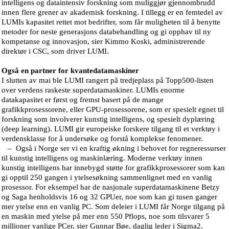
intelligens og dataintensiv forskning som muliggjør gjennombrudd
innen flere grener av akademisk forskning. I tillegg er en femtedel av
LUMIs kapasitet rettet mot bedrifter, som får muligheten til å benytte
metoder for neste generasjons databehandling og gi opphav til ny
kompetanse og innovasjon, sier Kimmo Koski, administrerende
direktør i CSC, som driver LUMI.
Også en partner for kvantedatamaskiner
I slutten av mai ble LUMI rangert på tredjeplass på Topp500-listen
over verdens raskeste superdatamaskiner. LUMIs enorme
datakapasitet er først og fremst basert på de mange
grafikkprosessorene, eller GPU-prosessorene, som er spesielt egnet til
forskning som involverer kunstig intelligens, og spesielt dyplæring
(deep learning). LUMI gir europeiske forskere tilgang til et verktøy i
verdensklasse for å undersøke og forstå komplekse fenomener.
– Også i Norge ser vi en kraftig økning i behovet for regneressurser
til kunstig intelligens og maskinlæring. Moderne verktøy innen
kunstig intelligens har innebygd støtte for grafikkprosessorer som kan
gi opptil 250 gangen i ytelsesøkning sammenlignet med en vanlig
prosessor. For eksempel har de nasjonale superdatamaskinene Betzy
og Saga henholdsvis 16 og 32 GPUer, noe som kan gi tusen ganger
mer ytelse enn en vanlig PC. Som deleier i LUMI får Norge tilgang på
en maskin med ytelse på mer enn 550 Pflops, noe som tilsvarer 5
millioner vanlige PCer, sier Gunnar Bøe, daglig leder i Sigma2.