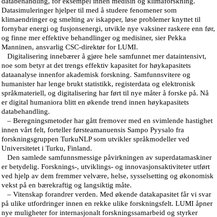
databehandling, for eksempel innen medisin og klimaforskning.
Datasimuleringer hjelper til med å studere fenomener som
klimaendringer og smelting av iskapper, løse problemer knyttet til
fornybar energi og fusjonsenergi, utvikle nye vaksiner raskere enn før,
og finne mer effektive behandlinger og medisiner, sier Pekka
Manninen, ansvarlig CSC-direktør for LUMI.
Digitalisering innebærer å gjøre hele samfunnet mer dataintensivt,
noe som betyr at det trengs effektiv kapasitet for høykapasitets
dataanalyse innenfor akademisk forskning. Samfunnsvitere og
humanister har lenge brukt statistikk, registerdata og elektronisk
språkmateriell, og digitalisering har ført til nye måter å forske på. Nå
er digital humaniora blitt en økende trend innen høykapasitets
databehandling.
– Beregningsmetoder har gått fremover med en svimlende hastighet
innen vårt felt, forteller førsteamanuensis Sampo Pyysalo fra
forskningsgruppen TurkuNLP som utvikler språkmodeller ved
Universitetet i Turku, Finland.
Den samlede samfunnsmessige påvirkningen av superdatamaskiner
er betydelig. Forsknings-, utviklings- og innovasjonsaktiviteter utført
ved hjelp av dem fremmer velvære, helse, sysselsetting og økonomisk
vekst på en bærekraftig og langsiktig måte.
– Vitenskap forandrer verden. Med økende datakapasitet får vi svar
på ulike utfordringer innen en rekke ulike forskningsfelt. LUMI åpner
nye muligheter for internasjonalt forskningssamarbeid og styrker