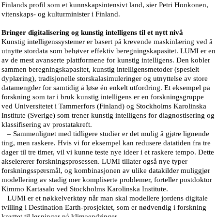
Finlands profil som et kunnskapsintensivt land, sier Petri Honkonen,
vitenskaps- og kulturminister i Finland.
Bringer digitalisering og kunstig intelligens til et nytt nivå
Kunstig intelligenssystemer er basert på krevende maskinlæring ved å
utnytte stordata som behøver effektiv beregningskapasitet. LUMI er en
av de mest avanserte plattformene for kunstig intelligens. Den kobler
sammen beregningskapasitet, kunstig intelligensmetoder (spesielt
dyplæring), tradisjonelle storskalasimuleringer og utnyttelse av store
datamengder for samtidig å løse én enkelt utfordring. Et eksempel på
forskning som tar i bruk kunstig intelligens er en forskningsgruppe
ved Universitetet i Tammerfors (Finland) og Stockholms Karolinska
Institute (Sverige) som trener kunstig intelligens for diagnostisering og
klassifisering av prostatakreft.
– Sammenlignet med tidligere studier er det mulig å gjøre lignende
ting, men raskere. Hvis vi for eksempel kan redusere datatiden fra tre
dager til tre timer, vil vi kunne teste nye ideer i et raskere tempo. Dette
akselererer forskningsprosessen. LUMI tillater også nye typer
forskningsspørsmål, og kombinasjonen av ulike datakilder muliggjør
modellering av stadig mer kompliserte problemer, forteller postdoktor
Kimmo Kartasalo ved Stockholms Karolinska Institute.
LUMI er et nøkkelverktøy når man skal modellere jordens digitale
tvilling i Destination Earth-prosjektet, som er nødvendig i forskning
knyttet til løsninger på klimaendringer.