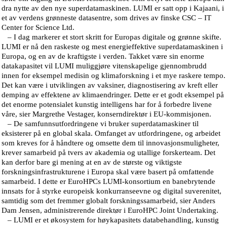
dra nytte av den nye superdatamaskinen. LUMI er satt opp i Kajaani, i
et av verdens grønneste datasentre, som drives av finske CSC – IT
Center for Science Ltd.
– I dag markerer et stort skritt for Europas digitale og grønne skifte.
LUMI er nå den raskeste og mest energieffektive superdatamaskinen i
Europa, og en av de kraftigste i verden. Takket være sin enorme
datakapasitet vil LUMI muliggjøre vitenskapelige gjennombrudd
innen for eksempel medisin og klimaforskning i et mye raskere tempo.
Det kan være i utviklingen av vaksiner, diagnostisering av kreft eller
demping av effektene av klimaendringer. Dette er et godt eksempel på
det enorme potensialet kunstig intelligens har for å forbedre livene
våre, sier Margrethe Vestager, konserndirektør i EU-kommisjonen.
– De samfunnsutfordringene vi bruker superdatamaskiner til
eksisterer på en global skala. Omfanget av utfordringene, og arbeidet
som kreves for å håndtere og omsette dem til innovasjonsmuligheter,
krever samarbeid på tvers av akademia og utallige forskerteam. Det
kan derfor bare gi mening at en av de største og viktigste
forskningsinfrastrukturene i Europa skal være basert på omfattende
samarbeid. I dette er EuroHPCs LUMI-konsortium en banebrytende
innsats for å styrke europeisk konkurranseevne og digital suverenitet,
samtidig som det fremmer globalt forskningssamarbeid, sier Anders
Dam Jensen, administrerende direktør i EuroHPC Joint Undertaking.
– LUMI er et økosystem for høykapasitets databehandling, kunstig