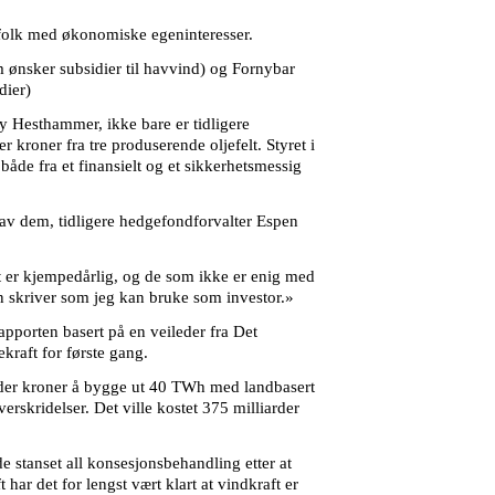
v folk med økonomiske egeninteresser.
 ønsker subsidier til havvind) og Fornybar
dier)
ny Hesthammer, ikke bare er tidligere
 kroner fra tre produserende oljefelt. Styret i
både fra et finansielt og et sikkerhetsmessig
En av dem, tidligere hedgefondforvalter Espen
t er kjempedårlig, og de som ikke er enig med
n skriver som jeg kan bruke som investor.»
rapporten basert på en veileder fra Det
kraft for første gang.
iarder kroner å bygge ut 40 TWh med landbasert
rskridelser. Det ville kostet 375 milliarder
e stanset all konsesjonsbehandling etter at
ar det for lengst vært klart at vindkraft er