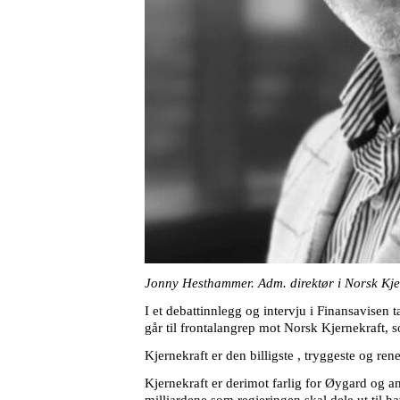
Jonny Hesthammer.
Adm. direktør i Norsk Kje
I et debattinnlegg og intervju i Finansavise
går til frontalangrep mot Norsk Kjernekraft, 
Kjernekraft er den billigste , tryggeste og ren
Kjernekraft er derimot farlig for Øygard og an
milliardene som regjeringen skal dele ut til h