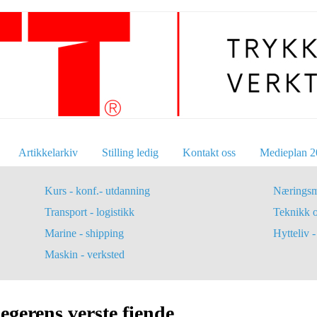
Artikkelarkiv
Stilling ledig
Kontakt oss
Medieplan 2
Kurs - konf.- utdanning
Næringsm
Transport - logistikk
Teknikk 
Marine - shipping
Hytteliv - 
Maskin - verksted
egerens verste fiende