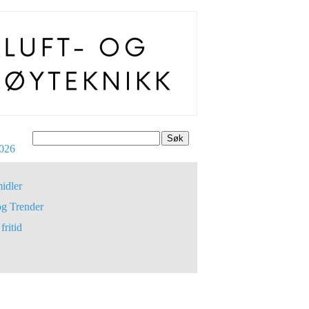
Søk
026
idler
og Trender
fritid