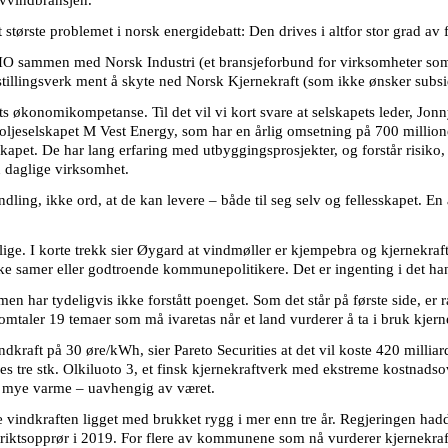
 største problemet i norsk energidebatt: Den drives i altfor stor grad a
NHO sammen med Norsk Industri (et bransjeforbund for virksomheter som
tillingsverk ment å skyte ned Norsk Kjernekraft (som ikke ønsker subsi
s økonomikompetanse. Til det vil vi kort svare at selskapets leder, Jon
oljeselskapet M Vest Energy, som har en årlig omsetning på 700 millioner
skapet. De har lang erfaring med utbyggingsprosjekter, og forstår risiko, 
in daglige virksomhet.
andling, ikke ord, at de kan levere – både til seg selv og fellesskapet. 
ige. I korte trekk sier Øygard at vindmøller er kjempebra og kjernekraf
ske samer eller godtroende kommunepolitikere. Det er ingenting i det ha
en har tydeligvis ikke forstått poenget. Som det står på første side, er 
taler 19 temaer som må ivaretas når et land vurderer å ta i bruk kjerne
dkraft på 30 øre/kWh, sier Pareto Securities at det vil koste 420 mill
 tre stk. Olkiluoto 3, et finsk kjernekraftverk med ekstreme kostnadsove
 mye varme – uavhengig av været.
e vindkraften ligget med brukket rygg i mer enn tre år. Regjeringen hadd
riktsopprør i 2019. For flere av kommunene som nå vurderer kjernekraft h