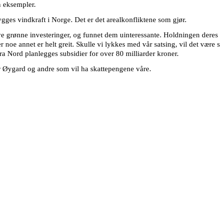
n eksempler.
ygges vindkraft i Norge. Det er det arealkonfliktene som gjør.
ive grønne investeringer, og funnet dem uinteressante. Holdningen deres
 noe annet er helt greit. Skulle vi lykkes med vår satsing, vil det være 
ra Nord planlegges subsidier for over 80 milliarder kroner.
for Øygard og andre som vil ha skattepengene våre.