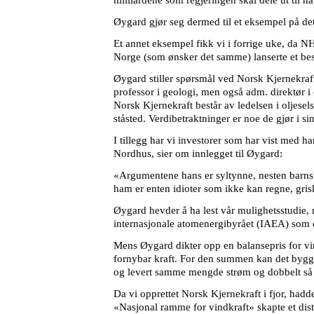
Øygard gjør seg dermed til et eksempel på det
Et annet eksempel fikk vi i forrige uke, da 
Norge (som ønsker det samme) lanserte et bes
Øygard stiller spørsmål ved Norsk Kjernekraft
professor i geologi, men også adm. direktør i 
Norsk Kjernekraft består av ledelsen i oljesel
ståsted. Verdibetraktninger er noe de gjør i s
I tillegg har vi investorer som har vist med h
Nordhus, sier om innlegget til Øygard:
«Argumentene hans er syltynne, nesten barnsl
ham er enten idioter som ikke kan regne, gri
Øygard hevder å ha lest vår mulighetsstudie, m
internasjonale atomenergibyrået (IAEA) som om
Mens Øygard dikter opp en balansepris for vin
fornybar kraft. For den summen kan det bygges
og levert samme mengde strøm og dobbelt så
Da vi opprettet Norsk Kjernekraft i fjor, hadd
«Nasjonal ramme for vindkraft» skapte et dist