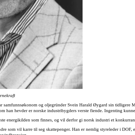
rnekraft
n tar samfunnsøkonom og oljegründer Svein Harald Øygard sin tidligere 
som han hevder er norske industribygders verste fiende. Ingenting kunne
este energikilden som finnes, og vil derfor gi norsk industri et konkurran
dre som vil karre til seg skattepenger. Han er nemlig styreleder i DOF, e
avvindbransjen.