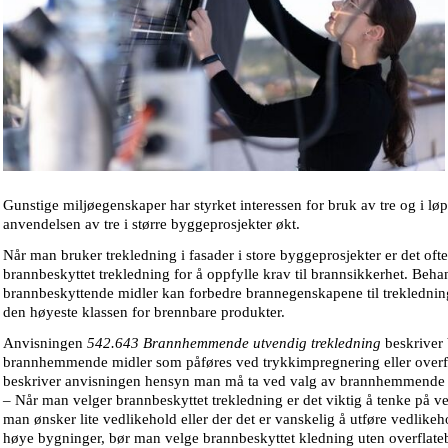
Gunstige miljøegenskaper har styrket interessen for bruk av tre og i løp
anvendelsen av tre i større byggeprosjekter økt.
Når man bruker trekledning i fasader i store byggeprosjekter er det oft
brannbeskyttet trekledning for å oppfylle krav til brannsikkerhet. Beh
brannbeskyttende midler kan forbedre brannegenskapene til trekledning
den høyeste klassen for brennbare produkter.
Anvisningen
542.643 Brannhemmende utvendig trekledning
beskriver
brannhemmende midler som påføres ved trykkimpregnering eller overfla
beskriver anvisningen hensyn man må ta ved valg av brannhemmende 
– Når man velger brannbeskyttet trekledning er det viktig å tenke på 
man ønsker lite vedlikehold eller der det er vanskelig å utføre vedlike
høye bygninger, bør man velge brannbeskyttet kledning uten overflateb