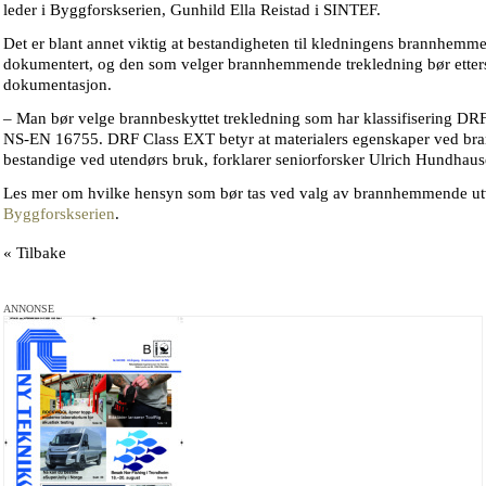
leder i Byggforskserien, Gunhild Ella Reistad i SINTEF.
Det er blant annet viktig at bestandigheten til kledningens brannhemm
dokumentert, og den som velger brannhemmende trekledning bør etters
dokumentasjon.
– Man bør velge brannbeskyttet trekledning som har klassifisering DRF
NS-EN 16755. DRF Class EXT betyr at materialers egenskaper ved bra
bestandige ved utendørs bruk, forklarer seniorforsker Ulrich Hundhause
Les mer om hvilke hensyn som bør tas ved valg av brannhemmende utv
Byggforskserien
.
« Tilbake
ANNONSE