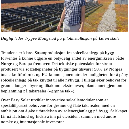
Daglig leder Trygve Mongstad på pilotinstallasjon på Løren skole
Trendene er klare. Strømproduksjon fra solcelleanlegg på bygg
forventes å kunne utgjøre en betydelig andel av energimiksen i både
Norge og Europa fremover. Det tekniske potensialet for strøm
produsert via solcellepaneler på bygninger tilsvarer 50% av Norges
totale kraftforbruk, og EU-kommisjonen utreder muligheten for å påby
solcelleanlegg på tak knyttet til alle nybygg. I tillegg øker behovet for
grønne lunger i byer og tiltak mot ekstremvær, blant annet gjennom
beplantning på takarealer («grønne tak»).
Over Easy Solar utvikler innovative solcellemoduler som er
spesialtilpasset behovene for grønne og flate takarealer, med en
ambisjon om å øke utbredelsen av solenergianlegg på bygg. Selskapet
får nå Hafslund og Eidsiva inn på eiersiden, sammen med andre
norske og internasjonale investorer.