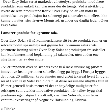
- Over Easy Solar ser at markedet vil etterlyse praktiske, modulære
produkter som enkelt kan plasseres der de trengs. Ved å utvikle og
levere de rette produktene tror vi Over Easy Solar kan bidra til
utbredelsen av produksjon fra solenergi på takarealer som ellers ikke
kunne utnyttes, sier Trygve Mongstad, grunder og daglig leder i Over
Easy Solar.
Lanserer produkt for «grønne tak»
Over Easy Solar vil nå kommersialisere sitt første produkt, som er en
solcellemodul spesialtilpasset grønne tak. Gjennom selskapets
patenterte løsning sikrer Over Easy Solar at produksjon fra solceller
kan kombineres med beplantning på takarealer, uten at den ene
utnyttelsen tar av den andre.
- Vi er imponert over selskapets evne til å raskt utvikle og pilotere
innovative løsninger innen solcelleanlegg på bygg. I Europa bygges
det ut ca. 20 millioner kvadratmeter med grønt takareal hvert år, og vi
ser at Over Easy Solar kan bidra til at disse ressursene utnyttes fullt ut.
På mer generell basis mener vi det er betydelige muligheter for
selskaper som utvikler innovative produkter, når «alle» bygg skal
produsere egen strøm fra solkraft, sier Kim Solesvik, som leder
venture-investeringer på vegne av Hafslund og Eidsiva.
« Tilbake