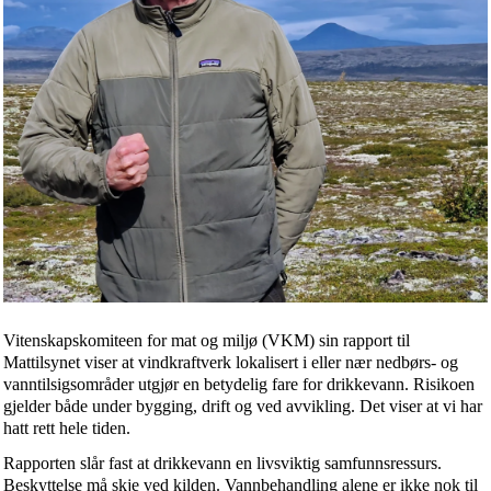
Vitenskapskomiteen for mat og miljø (VKM) sin rapport til
Mattilsynet viser at vindkraftverk lokalisert i eller nær nedbørs- og
vanntilsigsområder utgjør en betydelig fare for drikkevann. Risikoen
gjelder både under bygging, drift og ved avvikling. Det viser at vi har
hatt rett hele tiden.
Rapporten slår fast at drikkevann en livsviktig samfunnsressurs.
Beskyttelse må skje ved kilden. Vannbehandling alene er ikke nok til