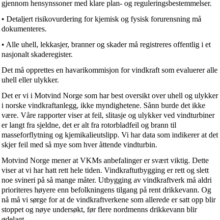
gjennom hensynssoner med klare plan- og reguleringsbestemmelser.
• Detaljert risikovurdering for kjemisk og fysisk forurensning må
dokumenteres.
• Alle uhell, lekkasjer, branner og skader må registreres offentlig i et
nasjonalt skaderegister.
Det må opprettes en havarikommisjon for vindkraft som evaluerer alle
uhell eller ulykker.
Det er vi i Motvind Norge som har best oversikt over uhell og ulykker
i norske vindkraftanlegg, ikke myndighetene. Sånn burde det ikke
være. Våre rapporter viser at feil, slitasje og ulykker ved vindturbiner
er langt fra sjeldne, det er alt fra rotorbladfeil og brann til
masseforflytning og kjemikalieutslipp. Vi har data som indikerer at det
skjer feil med så mye som hver åttende vindturbin.
Motvind Norge mener at VKMs anbefalinger er svært viktig. Dette
viser at vi har hatt rett hele tiden. Vindkraftutbygging er rett og slett
noe svineri på så mange måter. Utbygging av vindkraftverk må aldri
prioriteres høyere enn befolkningens tilgang på rent drikkevann. Og
nå må vi sørge for at de vindkraftverkene som allerede er satt opp blir
stoppet og nøye undersøkt, før flere nordmenns drikkevann blir
ødelagt.