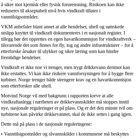
å sikre mot kjemisk eller fysisk forurensning. Risikoen kan ikke
reduseres til akseptabelt nivå hvis vindkraft tillates i
vanntilsigsområder.
VKM anbefaler blant annet at alle hendelser, uhell og uønskede
utslipp knyttet til vindkraft dokumenteres i et nasjonalt register. I
tillegg bør det opprettes en egen havarikommisjon for vindkraftverk –
tilsvarende det som finnes for fly, tog og andre infrastrukturer – for å
etterforske årsaker til ulykker og sikre læring som kan hindre
fremtidige hendelser.
Vindkraft er ikke noe vi trenger, men trygt drikkevann derimot kan
ikke erstattes. Vi kan ikke risikere vannforsyningen for å bygge flere
turbiner. Norge trenger både strengere krav og en havarikommisjon
som etterforsker alle uhell.
Motvind Norge vil med bakgrunn i rapporten kreve at alle
vindkraftanlegg i nærheten av drikkevannskilder må stoppes inntil
nye, nasjonale reguleringer er på plass. Og er det den minste tvil om
turbinene kan påvirke drikkevannet, skal de ikke settes i gang igjen.
Dette må på plass i de nasjonale reguleringene:
• Vanntilsigsområder og råvannskilder i kommunene må beskyttes