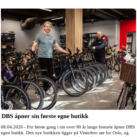
DBS åpner sin første egne butikk
08.04.2026 -
For første gang i sin over 90 år lange historie åpner DBS
egen butikk. Den nye butikken ligger på Vinterbro sør for Oslo, og