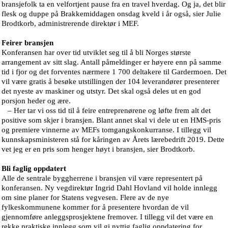
bransjefolk ta en velfortjent pause fra en travel hverdag. Og ja, det blir
flesk og duppe på Brakkemiddagen onsdag kveld i år også, sier Julie
Brodtkorb, administrerende direktør i MEF.
Feirer bransjen
Konferansen har over tid utviklet seg til å bli Norges største
arrangement av sitt slag. Antall påmeldinger er høyere enn på samme
tid i fjor og det forventes nærmere 1 700 deltakere til Gardermoen. Det
vil være gratis å besøke utstillingen der 104 leverandører presenterer
det nyeste av maskiner og utstyr. Det skal også deles ut en god
porsjon heder og ære.
– Her tar vi oss tid til å feire entreprenørene og løfte frem alt det
positive som skjer i bransjen. Blant annet skal vi dele ut en HMS-pris
og premiere vinnerne av MEFs tomgangskonkurranse. I tillegg vil
kunnskapsministeren stå for kåringen av Årets lærebedrift 2019. Dette
vet jeg er en pris som henger høyt i bransjen, sier Brodtkorb.
Bli faglig oppdatert
Alle de sentrale byggherrene i bransjen vil være representert på
konferansen. Ny vegdirektør Ingrid Dahl Hovland vil holde innlegg
om sine planer for Statens vegvesen. Flere av de nye
fylkeskommunene kommer for å presentere hvordan de vil
gjennomføre anleggsprosjektene fremover. I tillegg vil det være en
rekke praktiske innlegg som vil gi nyttig faglig oppdatering for