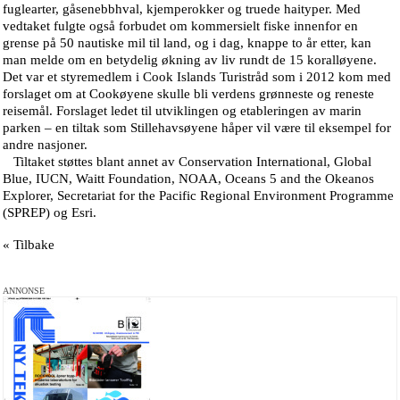
fuglearter, gåsenebbhval, kjemperokker og truede haityper. Med
vedtaket fulgte også forbudet om kommersielt fiske innenfor en
grense på 50 nautiske mil til land, og i dag, knappe to år etter, kan
man melde om en betydelig økning av liv rundt de 15 koralløyene.
Det var et styremedlem i Cook Islands Turistråd som i 2012 kom med
forslaget om at Cookøyene skulle bli verdens grønneste og reneste
reisemål. Forslaget ledet til utviklingen og etableringen av marin
parken – en tiltak som Stillehavsøyene håper vil være til eksempel for
andre nasjoner.
Tiltaket støttes blant annet av Conservation International, Global
Blue, IUCN, Waitt Foundation, NOAA, Oceans 5 and the Okeanos
Explorer, Secretariat for the Pacific Regional Environment Programme
(SPREP) og Esri.
« Tilbake
ANNONSE