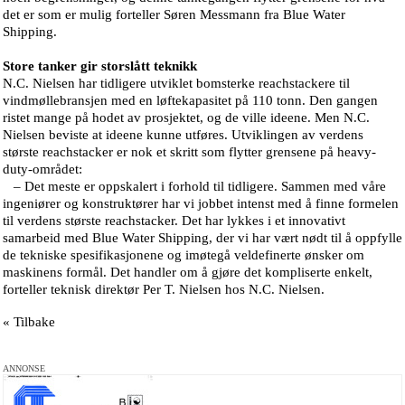
det er som er mulig forteller Søren Messmann fra Blue Water
Shipping.
Store tanker gir storslått teknikk
N.C. Nielsen har tidligere utviklet bomsterke reachstackere til
vindmøllebransjen med en løftekapasitet på 110 tonn. Den gangen
ristet mange på hodet av prosjektet, og de ville ideene. Men N.C.
Nielsen beviste at ideene kunne utføres. Utviklingen av verdens
største reachstacker er nok et skritt som flytter grensene på heavy-
duty-området:
– Det meste er oppskalert i forhold til tidligere. Sammen med våre
ingeniører og konstruktører har vi jobbet intenst med å finne formelen
til verdens største reachstacker. Det har lykkes i et innovativt
samarbeid med Blue Water Shipping, der vi har vært nødt til å oppfylle
de tekniske spesifikasjonene og imøtegå veldefinerte ønsker om
maskinens formål. Det handler om å gjøre det kompliserte enkelt,
forteller teknisk direktør Per T. Nielsen hos N.C. Nielsen.
« Tilbake
ANNONSE