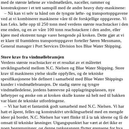
med de største løftene av vindmølletårn, naceller, rammer og
konstruksjoner i et tett samspill med de andre heavy duty-maskinene:
– Nå kan vi selv ta hånd om de tyngste løfte- og transportoppgavene
ved at vi kombinerer maskinene våre til de forskjellige oppgavene. Vi
kan f.eks. løfte opp til 250 tonn med verdens største reachstacker i den
ene enden, og en av våre 100 tonn reachstackere i den andre, eller
kjøre med ekstremt tunge varer hengende på kroken. Dette gjør at vi
er klare til framtidens transportoppgaver forteller Søren Messmann,
General manager i Port Services Division hos Blue Water Shipping.
Store krav fra vindmøllebransjen
Verdens største reachstacker er et resultat av et målrettet
utviklingsarbeid mellom N.C. Nielsen og Blue Water Shipping. Store
krav til maskinens ytelse skulle oppfylles, og de tekniske
spesifikasjonene ble definert i samarbeid med Blue Water Shippings
kunder i vindmøllebransjen. De stadig større og tyngre
vindmølledelene, jordens bæreevne på opplagringsplassen, nye
løftetyper og ønske om at kroken skulle kunne nå helt ned til bakken
var blant de tekniske utfordringene.
– Vi har hatt et fantastisk godt samarbeid med N.C. Nielsen. Vi har
hatt et åpent, felles og konstruktivt utviklingsarbeid med en mengde
ideer på bordet. N.C. Nielsen har vært flinke til å ta tak ideene og få de
omsatt til tekniske løsninger. Utgangspunktet har vært at det ikke er
noen begrensninger, og denne tankegangen flytter grensene for hva