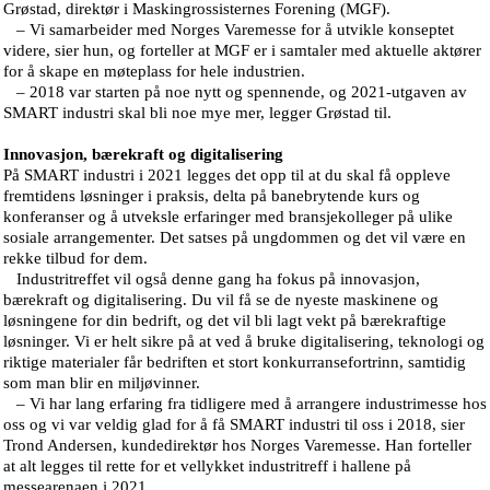
Grøstad, direktør i Maskingrossisternes Forening (MGF).
– Vi samarbeider med Norges Varemesse for å utvikle konseptet
videre, sier hun, og forteller at MGF er i samtaler med aktuelle aktører
for å skape en møteplass for hele industrien.
– 2018 var starten på noe nytt og spennende, og 2021-utgaven av
SMART industri skal bli noe mye mer, legger Grøstad til.
Innovasjon, bærekraft og digitalisering
På SMART industri i 2021 legges det opp til at du skal få oppleve
fremtidens løsninger i praksis, delta på banebrytende kurs og
konferanser og å utveksle erfaringer med bransjekolleger på ulike
sosiale arrangementer. Det satses på ungdommen og det vil være en
rekke tilbud for dem.
Industritreffet vil også denne gang ha fokus på innovasjon,
bærekraft og digitalisering. Du vil få se de nyeste maskinene og
løsningene for din bedrift, og det vil bli lagt vekt på bærekraftige
løsninger. Vi er helt sikre på at ved å bruke digitalisering, teknologi og
riktige materialer får bedriften et stort konkurransefortrinn, samtidig
som man blir en miljøvinner.
– Vi har lang erfaring fra tidligere med å arrangere industrimesse hos
oss og vi var veldig glad for å få SMART industri til oss i 2018, sier
Trond Andersen, kundedirektør hos Norges Varemesse. Han forteller
at alt legges til rette for et vellykket industritreff i hallene på
messearenaen i 2021.