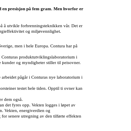
ed en presisjon på fem gram. Men hvorfor er
på å utvikle forbrenningsteknikken vår. Det er
rgieffektivitet og miljøvennlighet.
verige, men i hele Europa. Contura har på
I Conturas produktutviklingslaboratorium i
kunder og myndigheter stiller til peisovner.
e arbeidet pågår i Conturas nye laboratorium i
rsteiner testet hele tiden. Opptil ti ovner kan
ter dem også.
n det fyres opp. Vekten logges i løpet av
en. Vekten, energiverdien og
 for senere utregning av den tilførte effekten