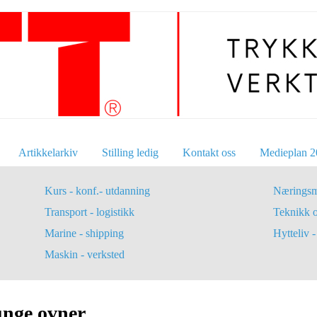
Artikkelarkiv
Stilling ledig
Kontakt oss
Medieplan 2
Kurs - konf.- utdanning
Næringsm
Transport - logistikk
Teknikk 
Marine - shipping
Hytteliv - 
Maskin - verksted
unge ovner