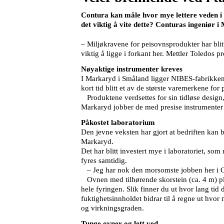
Contura kan måle hvor mye lettere veden i 
det viktig å vite dette? Conturas ingeniør 
– Miljøkravene for peisovnsprodukter har blit
viktig å ligge i forkant her. Mettler Toledos p
Nøyaktige instrumenter kreves
I Markaryd i Småland ligger NIBES-fabrikken
kort tid blitt et av de største varemerkene for
Produktene verdsettes for sin tidløse design
Markaryd jobber de med presise instrumenter 
Påkostet laboratorium
Den jevne veksten har gjort at bedriften kan b
Markaryd.
Det har blitt investert mye i laboratoriet, som
fyres samtidig.
– Jeg har nok den morsomste jobben her i Con
Ovnen med tilhørende skorstein (ca. 4 m) pla
hele fyringen. Slik finner du ut hvor lang tid
fuktighetsinnholdet bidrar til å regne ut hvor
og virkningsgraden.
Tunge ovner og lett ved