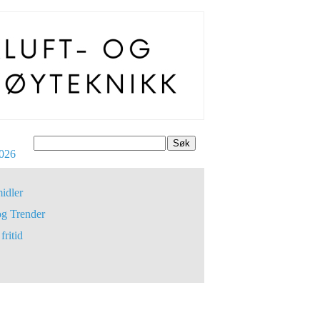
Søk
026
idler
og Trender
fritid