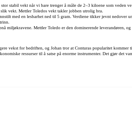
en stor stabil vekt når vi bare trenger å måle de 2–3 kiloene som veden 
 slik vekt. Mettler Toledos vekt takler jobben utrolig bra.
 innstilt med en lesbarhet ned til 5 gram. Verdiene tikker jevnt nedover 
trinn.
pnå miljøkravene. Mettler Toledo er den dominerende leverandøren, og v
rligere vekst for bedriften, og Johan tror at Conturas popularitet kommer 
onomiske ressurser til å satse på enorme instrumenter. Det gjør det va