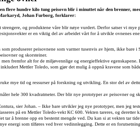
en flere hundre kilo tung peisovn blir i minuttet når den brenner, m
i Markaryd, Johan Furborg, forklarer:
t strengere, og produktene våre blir nøye vurdert. Derfor satser vi mye 
resisjonsvekter er en viktig del av arbeidet vårt for å utvikle ovnenes ene
 som produserer peisovnene som varmer tusenvis av hjem, ikke bare i S
 peisovner og skorsteiner.
, men fremfor alt for de miljøvennlige og energieffektive egenskapene. 
inkludert Mettler Toledo, som gjør det mulig å oppnå kravene som både 
ruke mye tid og ressurser på forskning og utvikling. En stor del av dett
 måler hele 300 kvadratmeter. Der blir nye prototyper av peisovner og sko
tura, sier Johan. – Ikke bare utvikler jeg nye prototyper, men jeg tes
sseres på en Mettler Toledo-vekt KC 600. Vekten tareres, og deretter ka
 det tar å brenne opp en bestemt mengde ved. Du kan si at vekten tar tid
 mye energi som tilføres ved hver vedinnlegging. Dette er en forutsetning