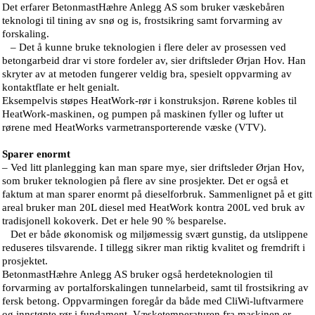
Det erfarer BetonmastHæhre Anlegg AS som bruker væskebåren
teknologi til tining av snø og is, frostsikring samt forvarming av
forskaling.
– Det å kunne bruke teknologien i flere deler av prosessen ved
betongarbeid drar vi store fordeler av, sier driftsleder Ørjan Hov. Han
skryter av at metoden fungerer veldig bra, spesielt oppvarming av
kontaktflate er helt genialt.
Eksempelvis støpes HeatWork-rør i konstruksjon. Rørene kobles til
HeatWork-maskinen, og pumpen på maskinen fyller og lufter ut
rørene med HeatWorks varmetransporterende væske (VTV).
Sparer enormt
– Ved litt planlegging kan man spare mye, sier driftsleder Ørjan Hov,
som bruker teknologien på flere av sine prosjekter. Det er også et
faktum at man sparer enormt på dieselforbruk. Sammenlignet på et gitt
areal bruker man 20L diesel med HeatWork kontra 200L ved bruk av
tradisjonell kokoverk. Det er hele 90 % besparelse.
Det er både økonomisk og miljømessig svært gunstig, da utslippene
reduseres tilsvarende. I tillegg sikrer man riktig kvalitet og fremdrift i
prosjektet.
BetonmastHæhre Anlegg AS bruker også herdeteknologien til
forvarming av portalforskalingen tunnelarbeid, samt til frostsikring av
fersk betong. Oppvarmingen foregår da både med CliWi-luftvarmere
og innstøpte rør i fundament. Væsketemperaturen fra maskinen er