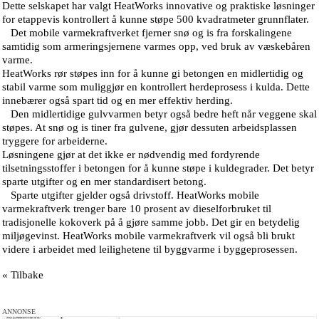
Dette selskapet har valgt HeatWorks innovative og praktiske løsninger
for etappevis kontrollert å kunne støpe 500 kvadratmeter grunnflater.
Det mobile varmekraftverket fjerner snø og is fra forskalingene
samtidig som armeringsjernene varmes opp, ved bruk av væskebåren
varme.
HeatWorks rør støpes inn for å kunne gi betongen en midlertidig og
stabil varme som muliggjør en kontrollert herdeprosess i kulda. Dette
innebærer også spart tid og en mer effektiv herding.
Den midlertidige gulvvarmen betyr også bedre heft når veggene skal
støpes. At snø og is tiner fra gulvene, gjør dessuten arbeidsplassen
tryggere for arbeiderne.
Løsningene gjør at det ikke er nødvendig med fordyrende
tilsetningsstoffer i betongen for å kunne støpe i kuldegrader. Det betyr
sparte utgifter og en mer standardisert betong.
Sparte utgifter gjelder også drivstoff. HeatWorks mobile
varmekraftverk trenger bare 10 prosent av dieselforbruket til
tradisjonelle kokoverk på å gjøre samme jobb. Det gir en betydelig
miljøgevinst. HeatWorks mobile varmekraftverk vil også bli brukt
videre i arbeidet med leilighetene til byggvarme i byggeprosessen.
« Tilbake
ANNONSE