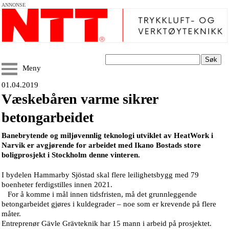
ANNONSE
Søk
Meny
01.04.2019
Væskebåren varme sikrer
betongarbeidet
Banebrytende og miljøvennlig teknologi utviklet av HeatWork i
Narvik er avgjørende for arbeidet med Ikano Bostads store
boligprosjekt i Stockholm denne vinteren.
I bydelen Hammarby Sjöstad skal flere leilighetsbygg med 79
boenheter ferdigstilles innen 2021.
For å komme i mål innen tidsfristen, må det grunnleggende
betongarbeidet gjøres i kuldegrader – noe som er krevende på flere
måter.
Entreprenør Gävle Grävteknik har 15 mann i arbeid på prosjektet.