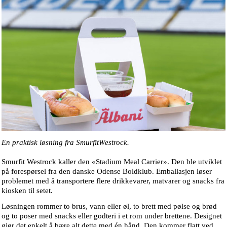
En praktisk løsning fra SmurfitWestrock.
Smurfit Westrock kaller den «Stadium Meal Carrier». Den ble utviklet
på forespørsel fra den danske Odense Boldklub. Emballasjen løser
problemet med å transportere flere drikkevarer, matvarer og snacks fra
kiosken til setet.
Løsningen rommer to brus, vann eller øl, to brett med pølse og brød
og to poser med snacks eller godteri i et rom under brettene. Designet
gjør det enkelt å bære alt dette med én hånd. Den kommer flatt ved