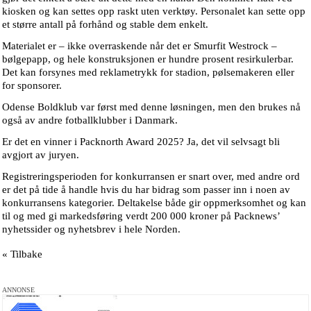
kiosken og kan settes opp raskt uten verktøy. Personalet kan sette opp
et større antall på forhånd og stable dem enkelt.
Materialet er – ikke overraskende når det er Smurfit Westrock –
bølgepapp, og hele konstruksjonen er hundre prosent resirkulerbar.
Det kan forsynes med reklametrykk for stadion, pølsemakeren eller
for sponsorer.
Odense Boldklub var først med denne løsningen, men den brukes nå
også av andre fotballklubber i Danmark.
Er det en vinner i Packnorth Award 2025? Ja, det vil selvsagt bli
avgjort av juryen.
Registreringsperioden for konkurransen er snart over, med andre ord
er det på tide å handle hvis du har bidrag som passer inn i noen av
konkurransens kategorier. Deltakelse både gir oppmerksomhet og kan
til og med gi markedsføring verdt 200 000 kroner på Packnews’
nyhetssider og nyhetsbrev i hele Norden.
« Tilbake
ANNONSE