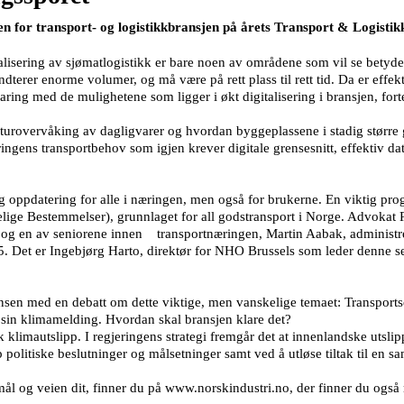
en for transport- og logistikkbransjen på årets Transport & Logistik
talisering av sjømatlogistikk er bare noen av områdene som vil se betyde
erer enorme volumer, og må være på rett plass til rett tid. Da er effek
ing med de mulighetene som ligger i økt digitalisering i bransjen, forte
turovervåking av dagligvarer og hvordan byggeplassene i stadig større gra
ngens transportbehov som igjen krever digitale grensesnitt, effektiv d
lig oppdatering for alle i næringen, men også for brukerne. En viktig 
lige Bestemmelser), grunnlaget for all godstransport i Norge. Advokat
g en av seniorene innen transportnæringen, Martin Aabak, administrer
15. Det er Ingebjørg Harto, direktør for NHO Brussels som leder denne s
nsen med en debatt om dette viktige, men vanskelige temaet: Transports
i sin klimamelding. Hvordan skal bransjen klare det?
 klimautslipp. I regjeringens strategi fremgår det at innenlandske utsli
politiske beslutninger og målsetninger samt ved å utløse tiltak til en
ål og veien dit, finner du på www.norskindustri.no, der finner du ogs