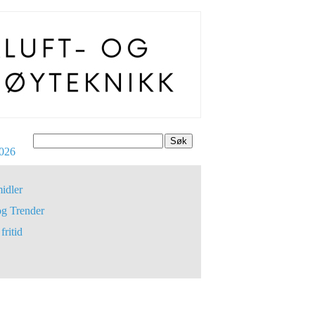
Søk
026
idler
og Trender
fritid