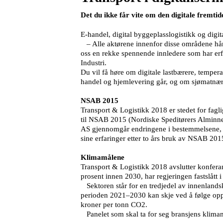
Det du ikke får vite om den digitale fremtid
E-handel, digital byggeplasslogistikk og digi
– Alle aktørene innenfor disse områdene håndt
oss en rekke spennende innledere som har erfar
Industri.
Du vil få høre om digitale lastbærere, tempera
handel og hjemlevering går, og om sjømatnæri
NSAB 2015
Transport & Logistikk 2018 er stedet for fag
til NSAB 2015 (Nordiske Speditørers Alminne
AS gjennomgår endringene i bestemmelsene, o
sine erfaringer etter to års bruk av NSAB 20
Klimamålene
Transport & Logistikk 2018 avslutter konfera
prosent innen 2030, har regjeringen fastslått 
Sektoren står for en tredjedel av innenlandsk
perioden 2021–2030 kan skje ved å følge opp 
kroner per tonn CO2.
Panelet som skal ta for seg bransjens klimam