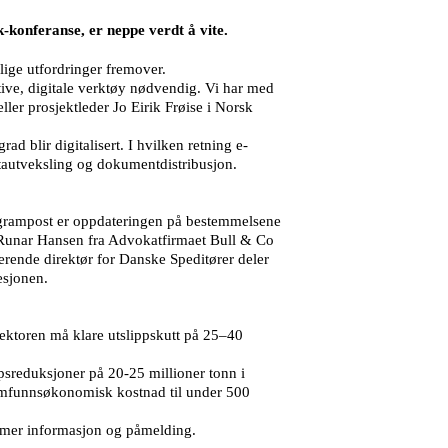
k-konferanse, er neppe verdt å vite.
lige utfordringer fremover.
tive, digitale verktøy nødvendig. Vi har med
ller prosjektleder Jo Eirik Frøise i Norsk
d blir digitalisert. I hvilken retning e-
atautveksling og dokumentdistribusjon.
programpost er oppdateringen på bestemmelsene
 Runar Hansen fra Advokatfirmaet Bull & Co
ende direktør for Danske Speditører deler
esjonen.
ektoren må klare utslippskutt på 25–40
ppsreduksjoner på 20-25 millioner tonn i
 samfunnsøkonomisk kostnad til under 500
å mer informasjon og påmelding.