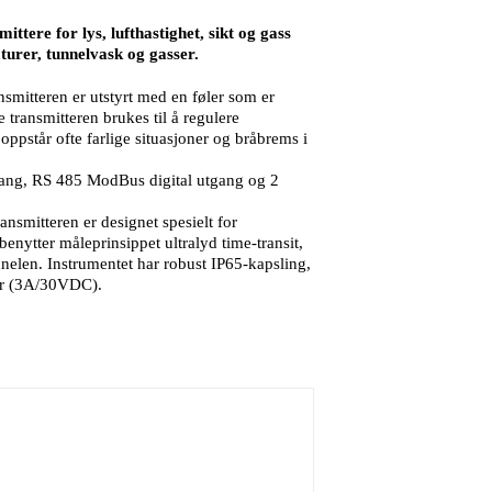
tere for lys, lufthastighet, sikt og gass
aturer, tunnelvask og gasser.
smitteren er utstyrt med en føler som er
e transmitteren brukes til å regulere
oppstår ofte farlige situasjoner og bråbrems i
gang, RS 485 ModBus digital utgang og 2
ansmitteren er designet spesielt for
enytter måleprinsippet ultralyd time-transit,
nelen. Instrumentet har robust IP65-kapsling,
er (3A/30VDC).