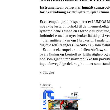
Instrumentcompaniet har inngått samarbeid m
for overvåkning av det røffe miljøet i tunne
Et eksempel i produktspekteret er LUMIOS MkII
nøyaktig justert i forhold til det menneskelige 
lysforholdene i tunnelen i forhold til lyset u
forbindelse med at øyet bruker litt tid på å 
Transmitteren kan også brukes til å måle lu
digitale reléutganger (2A/240VAC) som standa
Et annet eksempel er modellen Airflow, som er 
overvåkning og kontroll av lufthastighet- og r
noe som gjør at transmitteren ikke blir påvir
ingen bevegelige deler og kommer som stan
« Tilbake
ANNONSE