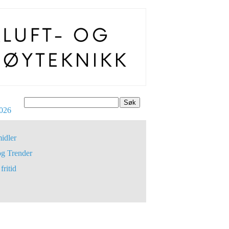
Søk
026
idler
og Trender
fritid