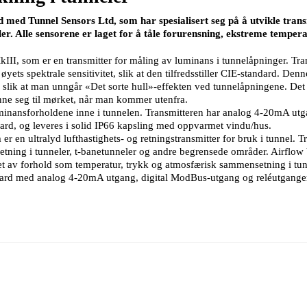
ed Tunnel Sensors Ltd, som har spesialisert seg på å utvikle transmit
ler. Alle sensorene er laget for å tåle forurensning, ekstreme temper
I, som er en transmitter for måling av luminans i tunnelåpninger. Tran
øyets spektrale sensitivitet, slik at den tilfredsstiller CIE-standard. Denn
te, slik at man unngår «Det sorte hull»-effekten ved tunnelåpningene. Det 
venne seg til mørket, når man kommer utenfra.
minansforholdene inne i tunnelen. Transmitteren har analog 4-20mA ut
rd, og leveres i solid IP66 kapsling med oppvarmet vindu/hus.
en ultralyd lufthastighets- og retningstransmitter for bruk i tunnel. Tr
etning i tunneler, t-banetunneler og andre begrensede områder. Airflow b
ket av forhold som temperatur, trykk og atmosfærisk sammensetning i tun
dard med analog 4-20mA utgang, digital ModBus-utgang og reléutgang