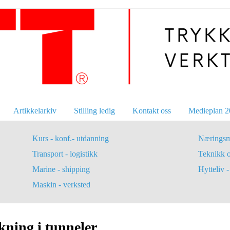
Artikkelarkiv
Stilling ledig
Kontakt oss
Medieplan 2
Kurs - konf.- utdanning
Næringsm
Transport - logistikk
Teknikk 
Marine - shipping
Hytteliv - 
Maskin - verksted
kning i tunneler