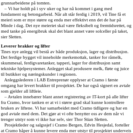
grunnarbeidene på tomten.
– Vi har holdt på i syv uker og har nå kommet i gang med
fundament og betongarbeid. Når alt står ferdig i 2019, vil Tine få et
meieri som er mye større og enda mer effektivt enn det de har på
Minde i dag. Det nye meieriet skal være fleksibelt og fremtidsrettet, og
med tanke på energibruk skal det blant annet være solceller på taket,
sier Sletten.
Leverer brakker og lifter
Tines nye anlegg vil bestå av både produksjon, lager og distribusjon.
Det ferdige bygget vil inneholde merkemottak, tanker for råmelk,
skummesal, ferdigvaretanker, tapperi, lager for distribusjon samt
tekniske hjelpesystemer. Anlegget skal produsere melk, fløte og juice
til butikker og næringskunder i regionen.
Anleggslederen i LAB Entreprenør opplyser at Cramo i første
omgang har levert brakker til prosjektet. De har også signert en avtale
som gjelder all liftleie.
– Avtalen innebærer blant annet registrering av IT-kort på alle lifter
fra Cramo, hvor tanken er at vi i større grad skal kunne kontrollere
bruken av liftene. Vi har samarbeidet med Cramo tidligere og har en
god avtale med dem. Det gjør at vi ofte benytter oss av dem når vi
trenger utstyr som vi ikke har selv, sier Thor Stian Sletten.
Prosjektleder og salgssjef i Cramo Bergen, Edvin Hesjedal, forteller
at Cramo håper å kunne levere enda mer utstyr til prosjektet underveis