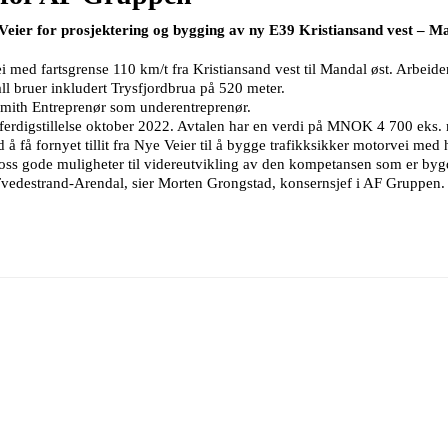
eier for prosjektering og bygging av ny E39 Kristiansand vest – Ma
i med fartsgrense 110 km/t fra Kristiansand vest til Mandal øst. Arbeide
l bruer inkludert Trysfjordbrua på 520 meter.
ith Entreprenør som underentreprenør.
rdigstillelse oktober 2022. Avtalen har en verdi på MNOK 4 700 eks.
få fornyet tillit fra Nye Veier til å bygge trafikksikker motorvei med
gir oss gode muligheter til videreutvikling av den kompetansen som er
vedestrand-Arendal, sier Morten Grongstad, konsernsjef i AF Gruppen.