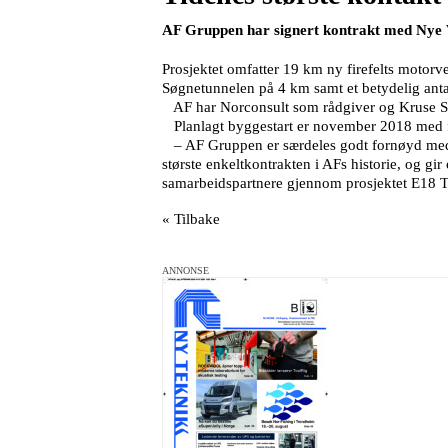
AF Gruppen har signert kontrakt med Nye V
Prosjektet omfatter 19 km ny firefelts motorve
Søgnetunnelen på 4 km samt et betydelig antal
AF har Norconsult som rådgiver og Kruse Sm
Planlagt byggestart er november 2018 med fe
– AF Gruppen er særdeles godt fornøyd med å 
største enkeltkontrakten i AFs historie, og 
samarbeidspartnere gjennom prosjektet E18 T
« Tilbake
ANNONSE