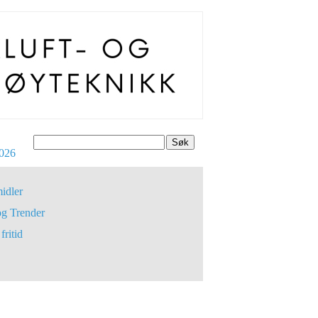
Søk
026
idler
og Trender
fritid