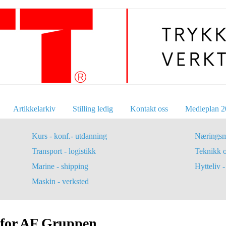
Artikkelarkiv
Stilling ledig
Kontakt oss
Medieplan 2
Kurs - konf.- utdanning
Næringsm
Transport - logistikk
Teknikk 
Marine - shipping
Hytteliv - 
Maskin - verksted
t for AF Gruppen