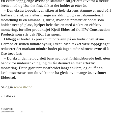
En ekstra toppgjenge øverst på stammen sørger effektivt for å trekke
brettet ned og låse det fast, slik at det holder år etter år.
– Den ekstra toppgjengen sikrer at hele skruens stamme er med på å
fastlåse brettet, selv etter mange års aldring og værpåkjennelser. I
motsetning til en alminnelig skrue, hvor det primært er hodet som
holder treet på plass, hjelper hele skruen med å sikre en effektiv
montering, forteller produktsjef Kjetil Ebbestad fra ITW Construction
Products som står bak NKT Fasteners.
I tillegg er hodet 35 prosent mindre enn på en tradisjonell skrue.
Dermed er skruen mindre synlig i treet. Men takket være toppgjenget
reduserer det markant mindre hodet på ingen måte skruens evne til å
låse treet fast:
– Du skrur den rett og slett bare ned i det forhåndsborede hull, uten
behov for undersenkning, og du får dermed en mer effektiv
montering. Dette gjør terrassearbeidet langt enklere, og du får en
kvalitetsterrasse som du vil kunne ha glede av i mange år, avslutter
Ebbestad.
Se også
www.itw.no
« Tilbake
ANNONSE