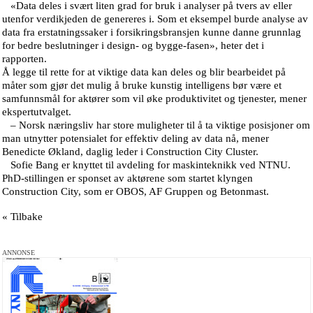
«Data deles i svært liten grad for bruk i analyser på tvers av eller
utenfor verdikjeden de genereres i. Som et eksempel burde analyse av
data fra erstatningssaker i forsikringsbransjen kunne danne grunnlag
for bedre beslutninger i design- og bygge-fasen», heter det i
rapporten.
Å legge til rette for at viktige data kan deles og blir bearbeidet på
måter som gjør det mulig å bruke kunstig intelligens bør være et
samfunnsmål for aktører som vil øke produktivitet og tjenester, mener
ekspertutvalget.
– Norsk næringsliv har store muligheter til å ta viktige posisjoner om
man utnytter potensialet for effektiv deling av data nå, mener
Benedicte Økland, daglig leder i Construction City Cluster.
Sofie Bang er knyttet til avdeling for maskinteknikk ved NTNU.
PhD-stillingen er sponset av aktørene som startet klyngen
Construction City, som er OBOS, AF Gruppen og Betonmast.
« Tilbake
ANNONSE