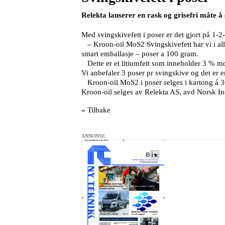
Relekta lanserer en rask og grisefri måte å
Med svingskivefett i poser er det gjort på 1-
– Kroon-oil MoS2 Svingskivefett har vi i alle
smart emballasje – poser a 100 gram.
Dette er et litiumfett som inneholder 3 % mol
Vi anbefaler 3 poser pr svingskive og det er e
Kroon-oil MoS2 i poser selges i kartong á 36
Kroon-oil selges av Relekta AS, avd Norsk Ind
« Tilbake
ANNONSE