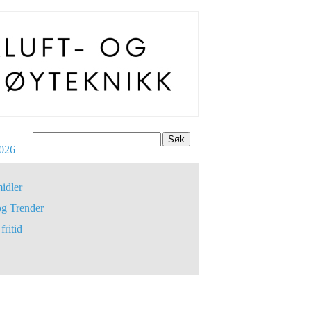
Søk
026
idler
og Trender
fritid