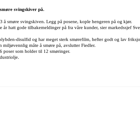
 smøre svingskiver på.
2-3 å smøre svingskiven. Legg på posene, kople hengeren på og kjør.
 år hatt gode tilbakemeldinger på fra våre kunder, sier markedssjef Sven
ybden-disulfid og har meget sterk smørefilm, hefter godt og lav friksjo
n miljøvennlig måte å smøre på, avslutter Fiedler.
 poser som holder til 12 smøringer.
ustriolje.