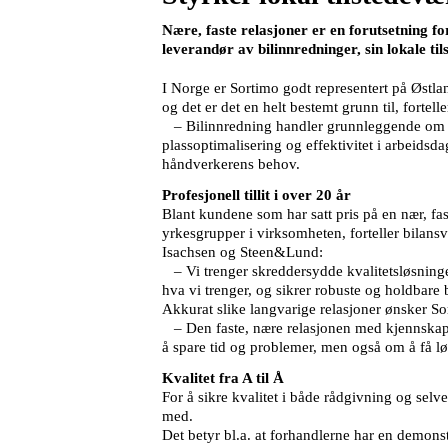
Nære, faste relasjoner er en forutsetning 
leverandør av bilinnredninger, sin lokale ti
I Norge er Sortimo godt representert på Østla
og det er det en helt bestemt grunn til, forte
– Bilinnredning handler grunnleggende om at 
plassoptimalisering og effektivitet i arbeidsda
håndverkerens behov.
Profesjonell tillit i over 20 år
Blant kundene som har satt pris på en nær, fas
yrkesgrupper i virksomheten, forteller bilan
Isachsen og Steen&Lund:
– Vi trenger skreddersydde kvalitetsløsninge
hva vi trenger, og sikrer robuste og holdbare 
Akkurat slike langvarige relasjoner ønsker Sort
– Den faste, nære relasjonen med kjennskap t
å spare tid og problemer, men også om å få lø
Kvalitet fra A til Å
For å sikre kvalitet i både rådgivning og sel
med.
Det betyr bl.a. at forhandlerne har en demon