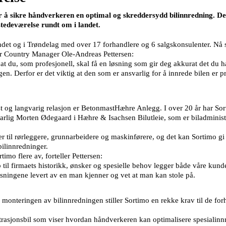
for å sikre håndverkeren en optimal og skreddersydd bilinnredning. D
lstedeværelse rundt om i landet.
ndet og i Trøndelag med over 17 forhandlere og 6 salgskonsulenter. Nå s
ller Country Manager Ole-Andreas Pettersen:
du, som profesjonell, skal få en løsning som gir deg akkurat det du har
gen. Derfor er det viktig at den som er ansvarlig for å innrede bilen er p
t og langvarig relasjon er BetonmastHæhre Anlegg. I over 20 år har Sorti
svarlig Morten Ødegaard i Hæhre & Isachsen Bilutleie, som er biladmini
r til rørleggere, grunnarbeidere og maskinførere, og det kan Sortimo gi
bilinnredninger.
imo flere av, forteller Pettersen:
il firmaets historikk, ønsker og spesielle behov legger både våre kunde
sningene levert av en man kjenner og vet at man kan stole på.
ve monteringen av bilinnredningen stiller Sortimo en rekke krav til de 
strasjonsbil som viser hvordan håndverkeren kan optimalisere spesialin