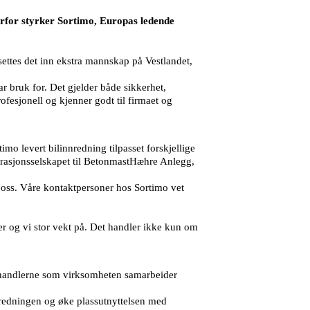
erfor styrker Sortimo, Europas ledende
ettes det inn ekstra mannskap på Vestlandet,
 bruk for. Det gjelder både sikkerhet,
rofesjonell og kjenner godt til firmaet og
mo levert bilinnredning tilpasset forskjellige
strasjonsselskapet til BetonmastHæhre Anlegg,
 oss. Våre kontaktpersoner hos Sortimo vet
r og vi stor vekt på. Det handler ikke kun om
forhandlerne som virksomheten samarbeider
nredningen og øke plassutnyttelsen med