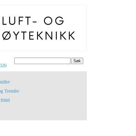
Søk
026
idler
og Trender
fritid