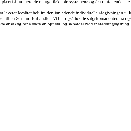
opplært i å montere de mange fleksible systemene og det omfattende spesia
verer kvalitet helt fra den innledende individuelle rådgivningen til bil
ren til en Sortimo-forhandler. Vi har også lokale salgskonsulenter, nå og
tte er viktig for å sikre en optimal og skreddersydd innredningsløsning,