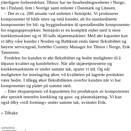
ytterligere forberedelser. Tibnor har tre bearbeidingsenheter i Norge,
tre i Finland, fem i Sverige samt enheter i Danmark og Litauen.
– Det er ca. 200 ansatte ved enheten i Seinäjoki. Vi produserer
komponenter til både store og små kunder, alt fra standardiserte
komponenter for bil- og byggindustrien til spesialbestilte komponenter
for engangsprosjekter. Seinäjoki er en komplett enhet med ti store
knekkemaskiner og et 30-talls skjæremaskiner. Med økt kapasitet kan
vi tilby våre kunder i Norden og Baltikum enda større fleksibilitet og
høyere servicegrad, forteller Country Manager for Tibnor i Norge, Erik
Tønnesen.
Fordelen for kunden er økt fleksibilitet og bedre muligheter til å
tilpasse kvalitet og kundebehov. Når alle skjæretjenestene og
knekkemaskinene er under samme tak, sparer vi tid. Og når
muligheten for innelagring øker, vil kvaliteten på lagrede produkter
være bedre. I tillegg øker fleksibiliteten overfor kunden når vi har
komponenter og plater på samme sted.
– Etter ekspansjonen vil kapasiteten for produksjon av komponenter
øke spesielt innenfor knekking og gass- og plasmakjæring. Vi kan
også tilby «roll forming» under samme tak, avslutter Erik.
« Tilbake
ANNONSE