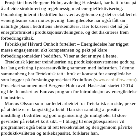
Prosjektet hos Bergene Holm, avdeling Haslestad, har hatt fokus på
å arbeide strukturert og regelmessig med energieffektivisering.
Forankring internt i bedriften har vært avgjørende og det er etablert et
«energiteam» som møtes jevnlig. Energiledelse har også fått sin
naturlige plass i bedriftens «tørkemøter». Her fokuserer det nå på
energiforbruket i produksjonsavdelingene, og det diskuteres frem
forbedringstiltak.
Fabrikksjef Håvard Omholt forteller: – Energiledelse har trigget
masse engasjement, økt kompetansen og pekt på klare
forbedringsområder i bedriften. Vi ser at det er mye å hente.
Treteknisk kjenner treindustrien og produksjonssystemene godt og
har lang erfaring i prosessutvikling sammen med industrien. I denne
sammenheng har Treteknisk tatt i bruk et konsept for energiledelse
som bygger på forskningsprosjektet Ecoinflow (
www.ecoinflow.com
).
Prosjektet sammen med Bergene Holm avd. Haslestad startet i 2014
og ble finansiert av Enovas program for introduksjon av energiledelse
i industrien.
Marcus Olsson som har ledet arbeidet fra Treteknisk sin side, peker
på at dette er et langsiktig arbeid. Han sier samtidig at positiv
innstilling i bedriften og god organisering gir muligheter til store
gevinster på relativt kort sikt. – I tillegg til energibesparelser vil
programmet også bidra til rett tørkekvalitet og derigjennom påvirke
produktkvaliteten og tørkekapasitet, forklarer han.